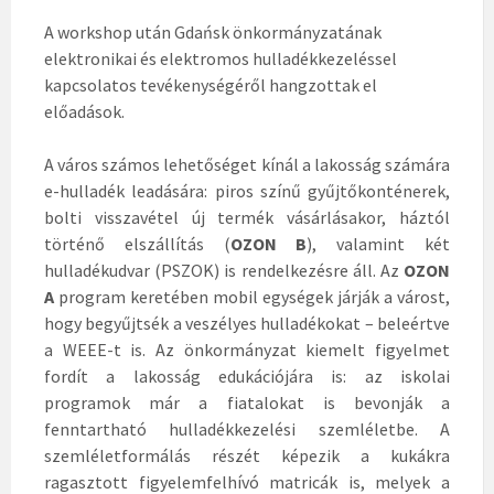
A workshop után Gdańsk önkormányzatának
elektronikai és elektromos hulladékkezeléssel
kapcsolatos tevékenységéről hangzottak el
előadások.
A város számos lehetőséget kínál a lakosság számára
e-hulladék leadására: piros színű gyűjtőkonténerek,
bolti visszavétel új termék vásárlásakor, háztól
történő elszállítás (
OZON B
), valamint két
hulladékudvar (PSZOK) is rendelkezésre áll. Az
OZON
A
program keretében mobil egységek járják a várost,
hogy begyűjtsék a veszélyes hulladékokat – beleértve
a WEEE-t is. Az önkormányzat kiemelt figyelmet
fordít a lakosság edukációjára is: az iskolai
programok már a fiatalokat is bevonják a
fenntartható hulladékkezelési szemléletbe. A
szemléletformálás részét képezik a kukákra
ragasztott figyelemfelhívó matricák is, melyek a