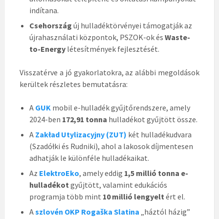
indítana.
Csehország
új hulladéktörvényei támogatják az
újrahasználati központok, PSZOK-ok és
Waste-
to-Energy
létesítmények fejlesztését.
Visszatérve a jó gyakorlatokra, az alábbi megoldások
kerültek részletes bemutatásra:
A
GUK
mobil e-hulladék gyűjtőrendszere, amely
2024-ben
172,91 tonna
hulladékot gyűjtött össze.
A
Zakład Utylizacyjny (ZUT)
két hulladékudvara
(Szadółki és Rudniki), ahol a lakosok díjmentesen
adhatják le különféle hulladékaikat.
Az
ElektroEko
, amely eddig
1,5 millió tonna e-
hulladékot
gyűjtött, valamint edukációs
programja több mint
10 millió lengyelt
ért el.
A
szlovén OKP Rogaška Slatina
„háztól házig”