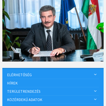
ELÉRHETŐSÉG
HÍREK
TERÜLETRENDEZÉS
KÖZÉRDEKŰ ADATOK