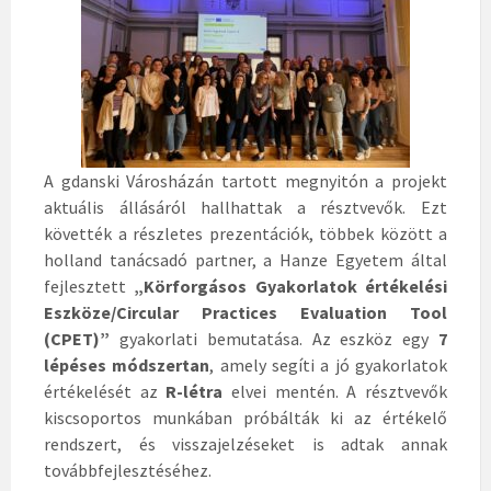
A gdanski Városházán tartott megnyitón a projekt
aktuális állásáról hallhattak a résztvevők. Ezt
követték a részletes prezentációk, többek között a
holland tanácsadó partner, a Hanze Egyetem által
fejlesztett
„Körforgásos Gyakorlatok értékelési
Eszköze/Circular Practices Evaluation Tool
(CPET)”
gyakorlati bemutatása. Az eszköz egy
7
lépéses módszertan
, amely segíti a jó gyakorlatok
értékelését az
R-létra
elvei mentén. A résztvevők
kiscsoportos munkában próbálták ki az értékelő
rendszert, és visszajelzéseket is adtak annak
továbbfejlesztéséhez.