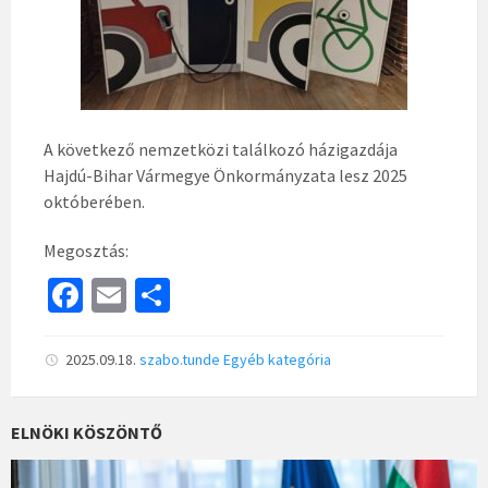
A következő nemzetközi találkozó házigazdája
Hajdú-Bihar Vármegye Önkormányzata lesz 2025
októberében.
Megosztás:
Fa
E
S
ce
m
h
b
ai
ar
2025.09.18.
szabo.tunde
Egyéb kategória
o
l
e
o
ELNÖKI KÖSZÖNTŐ
k