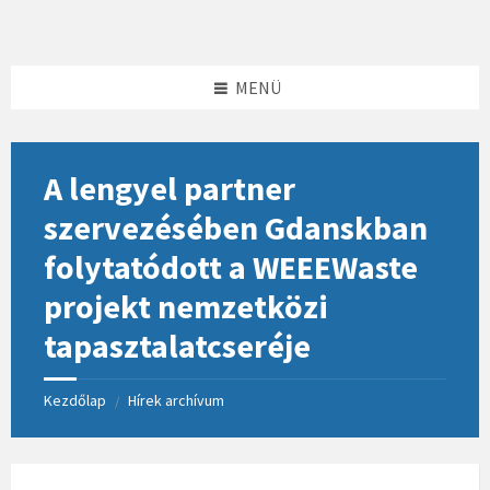
Skip
Skip
Skip
to
to
to
content
left
footer
sidebar
MENÜ
A lengyel partner
szervezésében Gdanskban
folytatódott a WEEEWaste
projekt nemzetközi
tapasztalatcseréje
Kezdőlap
Hírek archívum
/