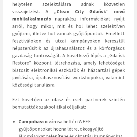
helytelen szelektálásra adnak közvetlen
visszajelzést. A
„Clean City Gdańsk” nevű
mobilalkalmazás
naprakész információkat nyújt
arról, hogy mikor, mit és hol lehet szelektíven
gyűjteni, illetve hol vannak gyűjtőpontok. Emellett
fesztiválokon és utcai kampányokon keresztül
népszerűsítik az újrahasználatot és a körforgásos
gazdaság fontosságát. A következő lépés a „Gdańsk
Restore” központ létrehozása, amely lehetőséget
biztosít elektronikai eszközök és háztartási gépek
javítására, újrahasznosítási workshopokra, valamint
közösségi tanulásra.
Ezt követően az olasz és cseh partnerek szintén
bemutatták szakpolitikai céljaikat:
Campobasso
városa beltéri WEEE-
gyűjtőpontokat hozna létre, okosgyűjtő
állomásokat telepítene és oktatási kampányokat