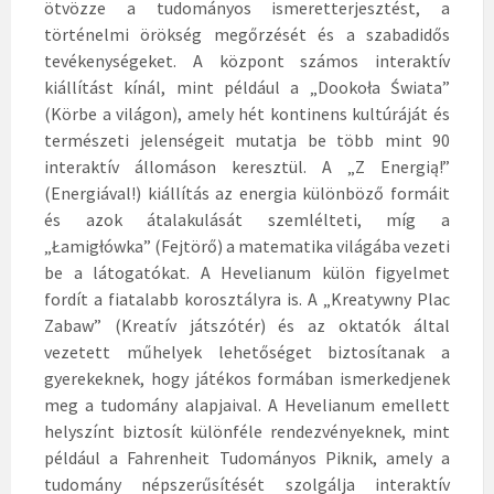
ötvözze a tudományos ismeretterjesztést, a
történelmi örökség megőrzését és a szabadidős
tevékenységeket. A központ számos interaktív
kiállítást kínál, mint például a „Dookoła Świata”
(Körbe a világon), amely hét kontinens kultúráját és
természeti jelenségeit mutatja be több mint 90
interaktív állomáson keresztül. A „Z Energią!”
(Energiával!) kiállítás az energia különböző formáit
és azok átalakulását szemlélteti, míg a
„Łamigłówka” (Fejtörő) a matematika világába vezeti
be a látogatókat. A Hevelianum külön figyelmet
fordít a fiatalabb korosztályra is. A „Kreatywny Plac
Zabaw” (Kreatív játszótér) és az oktatók által
vezetett műhelyek lehetőséget biztosítanak a
gyerekeknek, hogy játékos formában ismerkedjenek
meg a tudomány alapjaival. A Hevelianum emellett
helyszínt biztosít különféle rendezvényeknek, mint
például a Fahrenheit Tudományos Piknik, amely a
tudomány népszerűsítését szolgálja interaktív