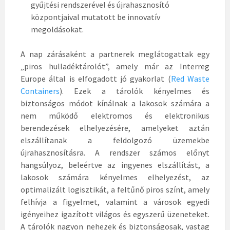
gyűjtési rendszerével és újrahasznosító
központjaival mutatott be innovatív
megoldásokat.
A nap zárásaként a partnerek meglátogattak egy
„piros hulladéktárolót”, amely már az Interreg
Europe által is elfogadott jó gyakorlat (
Red Waste
Containers
). Ezek a tárolók kényelmes és
biztonságos módot kínálnak a lakosok számára a
nem működő elektromos és elektronikus
berendezések elhelyezésére, amelyeket aztán
elszállítanak a feldolgozó üzemekbe
újrahasznosításra. A rendszer számos előnyt
hangsúlyoz, beleértve az ingyenes elszállítást, a
lakosok számára kényelmes elhelyezést, az
optimalizált logisztikát, a feltűnő piros színt, amely
felhívja a figyelmet, valamint a városok egyedi
igényeihez igazított világos és egyszerű üzeneteket.
A tárolók nagyon nehezek és biztonságosak, vastag