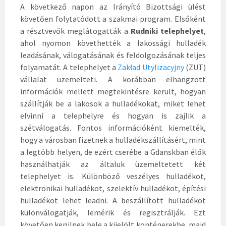
A következő napon az Irányító Bizottsági ülést
követően folytatódott a szakmai program. Elsőként
a résztvevők meglátogatták a
Rudniki telephelyet
,
ahol nyomon követhették a lakossági hulladék
leadásának, válogatásának és feldolgozásának teljes
folyamatát. A telephelyet a
Zakład Utylizacyjny
(ZUT)
vállalat üzemelteti. A korábban elhangzott
információk mellett megtekintésre került, hogyan
szállítják be a lakosok a hulladékokat, miket lehet
elvinni a telephelyre és hogyan is zajlik a
szétválogatás. Fontos információként kiemelték,
hogy a városban fizetnek a hulladékszállításért, mint
a legtöbb helyen, de ezért cserébe a Gdanskban élők
használhatják az általuk üzemeltetett két
telephelyet is. Különböző veszélyes hulladékot,
elektronikai hulladékot, szelektív hulladékot, építési
hulladékot lehet leadni. A beszállított hulladékot
különválogatják, lemérik és regisztrálják. Ezt
követően kerülnek bele a kijelölt konténerekbe, majd