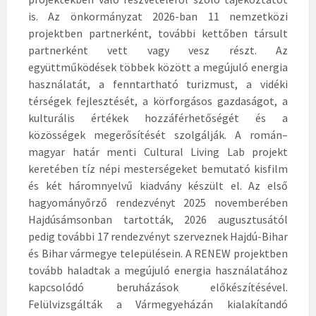
is. Az önkormányzat 2026-ban 11 nemzetközi
projektben partnerként, további kettőben társult
partnerként vett vagy vesz részt. Az
együttműködések többek között a megújuló energia
használatát, a fenntartható turizmust, a vidéki
térségek fejlesztését, a körforgásos gazdaságot, a
kulturális értékek hozzáférhetőségét és a
közösségek megerősítését szolgálják. A román–
magyar határ menti Cultural Living Lab projekt
keretében tíz népi mesterségeket bemutató kisfilm
és két háromnyelvű kiadvány készült el. Az első
hagyományőrző rendezvényt 2025 novemberében
Hajdúsámsonban tartották, 2026 augusztusától
pedig további 17 rendezvényt szerveznek Hajdú-Bihar
és Bihar vármegye településein. A RENEW projektben
tovább haladtak a megújuló energia használatához
kapcsolódó beruházások előkészítésével.
Felülvizsgálták a Vármegyeházán kialakítandó