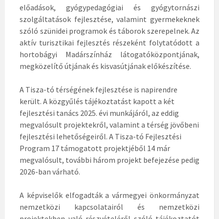
előadások, gyógypedagógiai és gyógytornászi
szolgáltatások fejlesztése, valamint gyermekeknek
szóló szünidei programok és táborok szerepelnek. Az
aktív turisztikai fejlesztés részeként folytatódott a
hortobágyi Madárszínház látogatóközpontjának,
megközelítő útjának és kisvasútjának előkészítése.
A Tisza-tó térségének fejlesztése is napirendre
került. A közgyűlés tájékoztatást kapott a két
fejlesztési tanács 2025. évi munkájáról, az eddig
megvalósult projektekről, valamint a térség jövőbeni
fejlesztési lehetőségeiről. A Tisza-tó Fejlesztési
Program 17 támogatott projektjéből 14 már
megvalósult, további három projekt befejezése pedig
2026-ban várható.
A képviselők elfogadták a vármegyei önkormányzat
nemzetközi kapcsolatairól és nemzetközi
projektekben való részvételéről szóló tájékoztatót