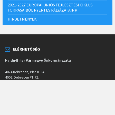
2021-2027 EURÓPAI UNIÓS FEJLESZTÉSI CIKLUS
FORRÁSAIBÓL NYERTES PÁLYÁZATAINK
HIRDETMÉNYEK
ELÉRHETŐSÉG
Hajdú-Bihar Vármegye Önkormányzata
4024 Debrecen, Piac u. 54.
4002. Debrecen Pf. 72.
Központi tel.: 06/52 507-524
Elnöki titkárság tel.: 06/52 507-519
Fax: 06/52 507-514
E-mail:
elnok@hbmo.hu