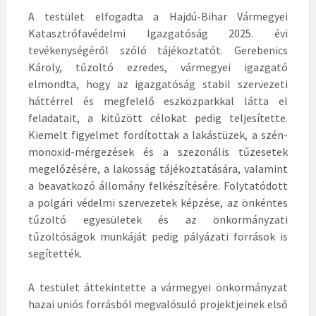
A testület elfogadta a Hajdú-Bihar Vármegyei
Katasztrófavédelmi Igazgatóság 2025. évi
tevékenységéről szóló tájékoztatót. Gerebenics
Károly, tűzoltó ezredes, vármegyei igazgató
elmondta, hogy az igazgatóság stabil szervezeti
háttérrel és megfelelő eszközparkkal látta el
feladatait, a kitűzött célokat pedig teljesítette.
Kiemelt figyelmet fordítottak a lakástüzek, a szén-
monoxid-mérgezések és a szezonális tűzesetek
megelőzésére, a lakosság tájékoztatására, valamint
a beavatkozó állomány felkészítésére. Folytatódott
a polgári védelmi szervezetek képzése, az önkéntes
tűzoltó egyesületek és az önkormányzati
tűzoltóságok munkáját pedig pályázati források is
segítették.
A testület áttekintette a vármegyei önkormányzat
hazai uniós forrásból megvalósuló projektjeinek első