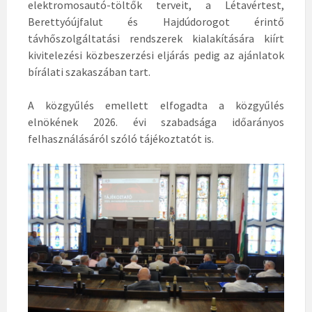
elektromosautó-töltők terveit, a Létavértest,
Berettyóújfalut és Hajdúdorogot érintő
távhőszolgáltatási rendszerek kialakítására kiírt
kivitelezési közbeszerzési eljárás pedig az ajánlatok
bírálati szakaszában tart.
A közgyűlés emellett elfogadta a közgyűlés
elnökének 2026. évi szabadsága időarányos
felhasználásáról szóló tájékoztatót is.