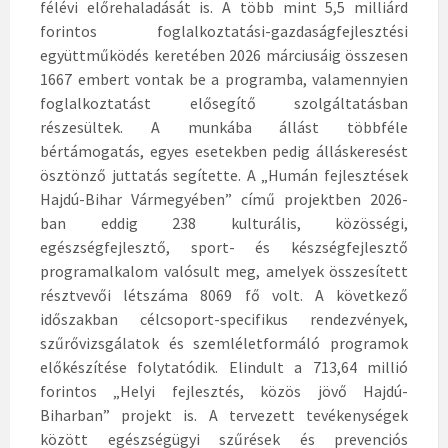
félévi előrehaladását is. A több mint 5,5 milliárd
forintos foglalkoztatási-gazdaságfejlesztési
együttműködés keretében 2026 márciusáig összesen
1667 embert vontak be a programba, valamennyien
foglalkoztatást elősegítő szolgáltatásban
részesültek. A munkába állást többféle
bértámogatás, egyes esetekben pedig álláskeresést
ösztönző juttatás segítette. A „Humán fejlesztések
Hajdú-Bihar Vármegyében” című projektben 2026-
ban eddig 238 kulturális, közösségi,
egészségfejlesztő, sport- és készségfejlesztő
programalkalom valósult meg, amelyek összesített
résztvevői létszáma 8069 fő volt. A következő
időszakban célcsoport-specifikus rendezvények,
szűrővizsgálatok és szemléletformáló programok
előkészítése folytatódik. Elindult a 713,64 millió
forintos „Helyi fejlesztés, közös jövő Hajdú-
Biharban” projekt is. A tervezett tevékenységek
között egészségügyi szűrések és prevenciós