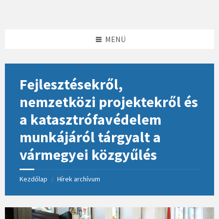
Skip
Skip
Skip
to
to
to
content
left
footer
sidebar
MENÜ
Fejlesztésekről,
nemzetközi projektekről és
a katasztrófavédelem
munkájáról tárgyalt a
vármegyei közgyűlés
Kezdőlap
Hírek archívum
/