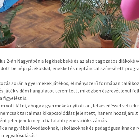
nius 2-án Nagyrábén a legkisebbeké és az alsó tagozatos diákoké vol
dott be népi játékokkal, énekkel és néptánccal színesített prog
kozás során a gyermekek játékos, élményszerű formában találkoz
és játék vidám hangulatot teremtett, miközben észrevétlenül fej
 figyelést is.
m volt látni, ahogy a gyermekek nyitottan, lelkesedéssel vettek r
 nemcsak tartalmas kikapcsolódást jelentett, hanem hozzájárult
nt jelenjenek meg a fiatalabb generációk számára.
k a nagyrábéi óvodásoknak, iskolásoknak és pedagógusaiknak a ré
 megvalósulását!