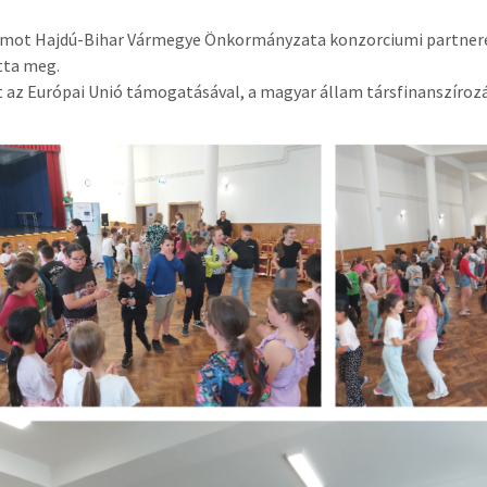
mot Hajdú-Bihar Vármegye Önkormányzata konzorciumi partnereké
tta meg.
t az Európai Unió támogatásával, a magyar állam társfinanszíroz