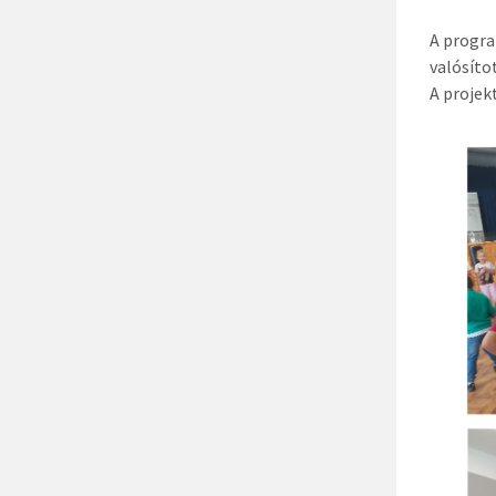
A progra
valósíto
A projek