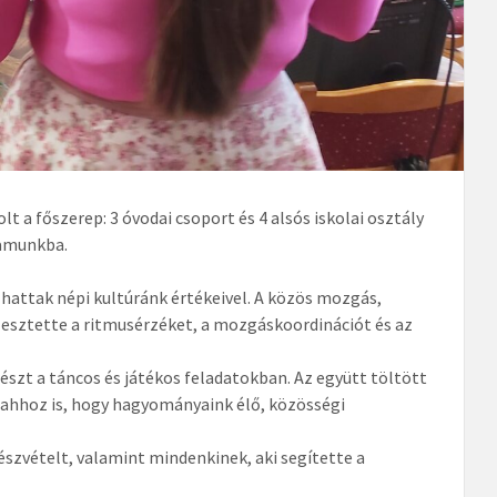
t a főszerep: 3 óvodai csoport és 4 alsós iskolai osztály
ramunkba.
hattak népi kultúránk értékeivel. A közös mozgás,
lesztette a ritmusérzéket, a mozgáskoordinációt és az
észt a táncos és játékos feladatokban. Az együtt töltött
 ahhoz is, hogy hagyományaink élő, közösségi
szvételt, valamint mindenkinek, aki segítette a