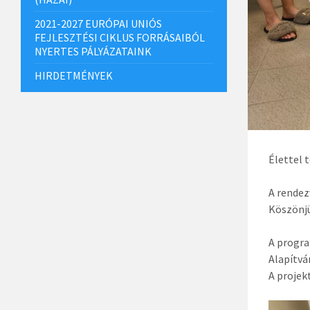
2021-2027 EURÓPAI UNIÓS
FEJLESZTÉSI CIKLUS FORRÁSAIBÓL
NYERTES PÁLYÁZATAINK
HIRDETMÉNYEK
Élettel 
A rendez
Köszönjü
A progr
Alapítvá
A projek