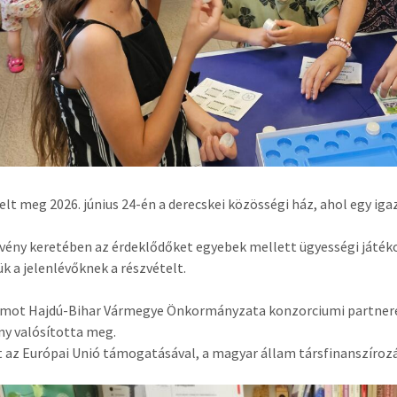
telt meg 2026. június 24-én a derecskei közösségi ház, ahol egy i
vény keretében az érdeklődőket egyebek mellett ügyességi játéko
k a jelenlévőknek a részvételt.
amot Hajdú-Bihar Vármegye Önkormányzata konzorciumi partnere
ny valósította meg.
t az Európai Unió támogatásával, a magyar állam társfinanszíroz