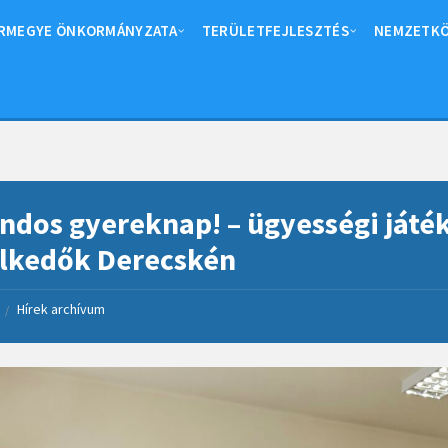
RMEGYE ÖNKORMÁNYZATA
TERÜLETFEJLESZTÉS
NEMZETKÖ
ndos gyereknap! – ügyességi játék
lkedők Derecskén
Hírek archívum
/