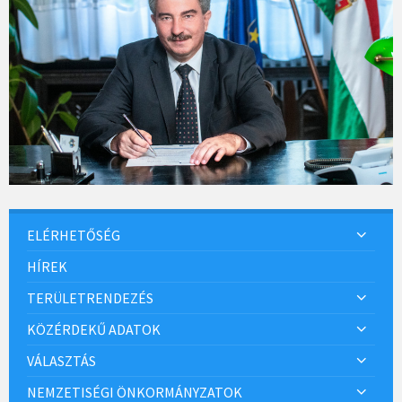
ELÉRHETŐSÉG
HÍREK
TERÜLETRENDEZÉS
KÖZÉRDEKŰ ADATOK
VÁLASZTÁS
NEMZETISÉGI ÖNKORMÁNYZATOK