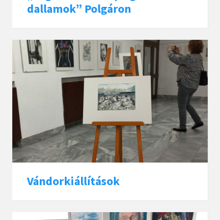
dallamok” Polgáron
Vándorkiállítások