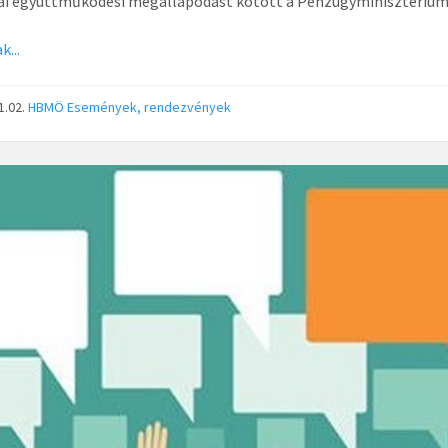
iai együttműködési megállapodást kötött a Pénzügyminisztériu
k...
1.02.
HBMÖ
Események, rendezvények