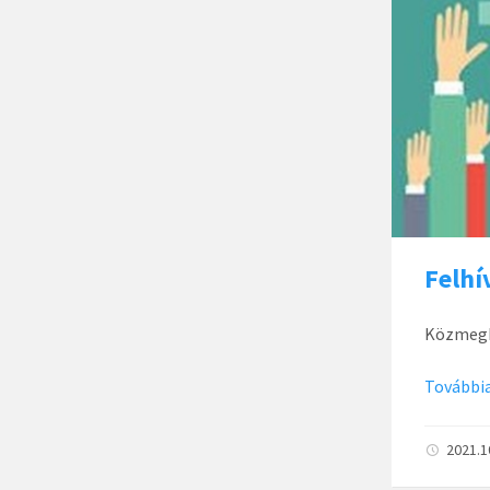
Felhí
Közmegha
Továbbia
2021.1