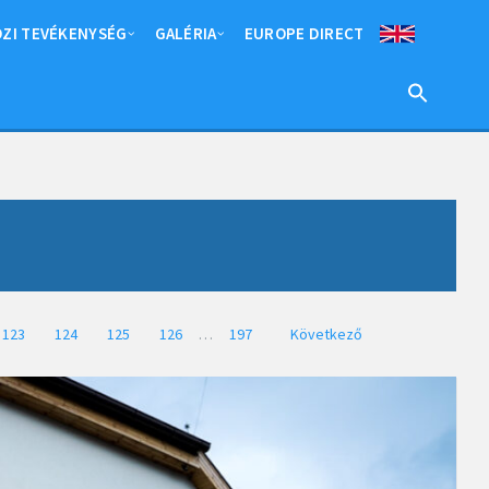
ZI TEVÉKENYSÉG
GALÉRIA
EUROPE DIRECT
123
124
125
126
…
197
Következő