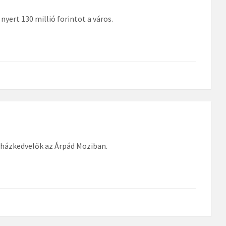
yert 130 millió forintot a város.
nházkedvelők az Árpád Moziban.