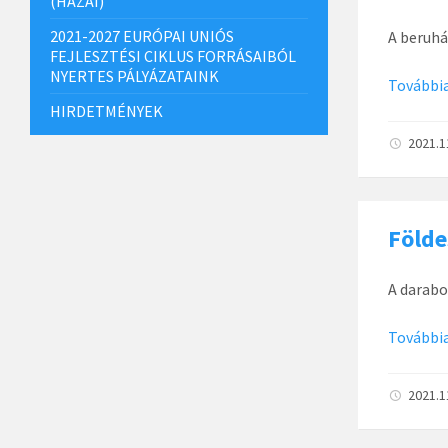
(HAZAI)
2021-2027 EURÓPAI UNIÓS
A beruhá
FEJLESZTÉSI CIKLUS FORRÁSAIBÓL
NYERTES PÁLYÁZATAINK
Továbbia
HIRDETMÉNYEK
2021.1
Földe
A darabo
Továbbia
2021.1