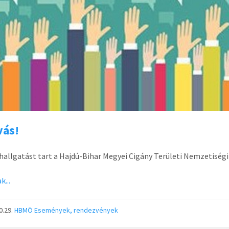
vás!
llgatást tart a Hajdú-Bihar Megyei Cigány Területi Nemzetisé
k...
0.29.
HBMÖ
Események, rendezvények