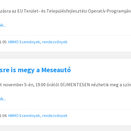
zásra az EU Terület- és Településfejlesztési Operatív Programján n
k...
1.05.
HBMÖ
Események, rendezvények
sre is megy a Meseautó
t november 5-én, 19.00 órától DÍJMENTESEN nézhetik meg a szí
k...
1.04.
HBMÖ
Események, rendezvények