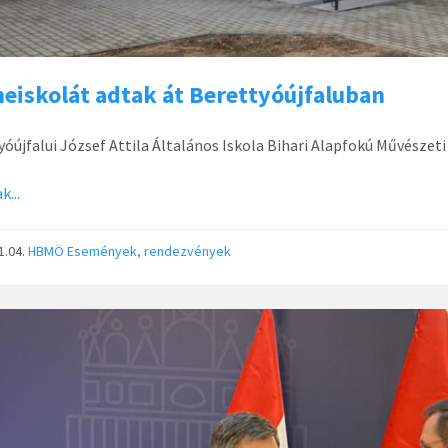
neiskolát adtak át Berettyóújfaluban
yóújfalui József Attila Általános Iskola Bihari Alapfokú Művészeti 
k...
1.04.
HBMÖ
Események, rendezvények