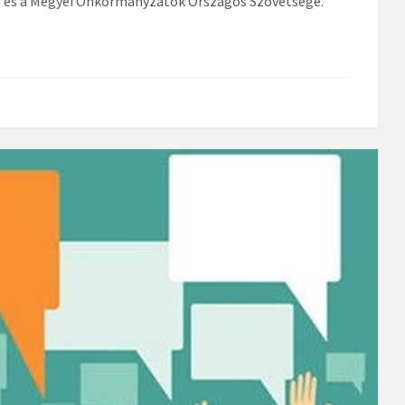
m és a Megyei Önkormányzatok Országos Szövetsége.