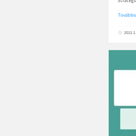
Stratég
Továbbia
2021.1