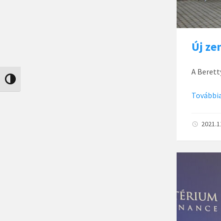
Új ze
A Berett
Nagy kontraszt váltása
Továbbia
2021.1