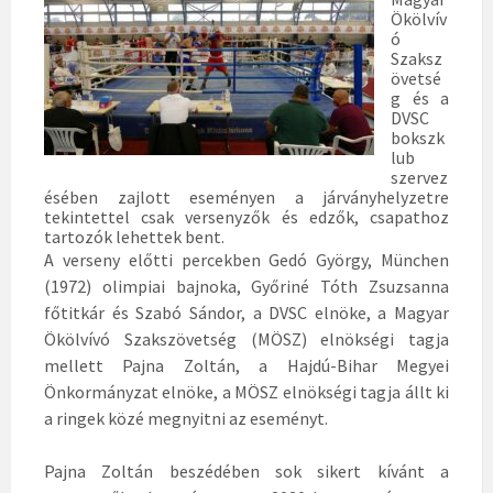
Ökölvív
ó
Szaksz
övetsé
g és a
DVSC
bokszk
lub
szervez
ésében zajlott eseményen a járványhelyzetre
tekintettel csak versenyzők és edzők, csapathoz
tartozók lehettek bent.
A verseny előtti percekben Gedó György, München
(1972) olimpiai bajnoka, Győriné Tóth Zsuzsanna
főtitkár és Szabó Sándor, a DVSC elnöke, a Magyar
Ökölvívó Szakszövetség (MÖSZ) elnökségi tagja
mellett Pajna Zoltán, a Hajdú-Bihar Megyei
Önkormányzat elnöke, a MÖSZ elnökségi tagja állt ki
a ringek közé megnyitni az eseményt.
Pajna Zoltán beszédében sok sikert kívánt a