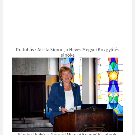
Dr. Juhász Attila Simon, a Heves Megyei Közgyűlés
elnöke
Sándor Ildikó, a Nógrád Megyei Közgyűlés elnöki