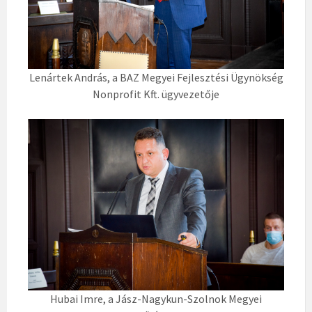
Lenártek András, a BAZ Megyei Fejlesztési Ügynökség
Nonprofit Kft. ügyvezetője
Hubai Imre, a Jász-Nagykun-Szolnok Megyei