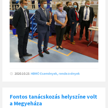
2020.10.23.
HBMÖ
Események, rendezvények
Fontos tanácskozás helyszíne volt
a Megyeháza