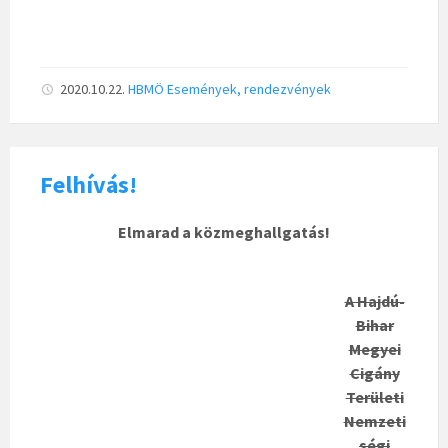
2020.10.22.
HBMÖ
Események, rendezvények
Felhívás!
Elmarad a közmeghallgatás!
A Hajdú-
Bihar
Megyei
Cigány
Területi
Nemzeti
ségi