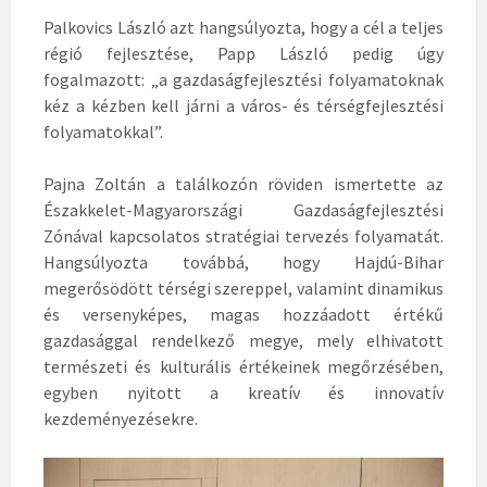
Palkovics László azt hangsúlyozta, hogy a cél a teljes
régió fejlesztése, Papp László pedig úgy
fogalmazott: „a gazdaságfejlesztési folyamatoknak
kéz a kézben kell járni a város- és térségfejlesztési
folyamatokkal”.
Pajna Zoltán a találkozón röviden ismertette az
Északkelet-Magyarországi Gazdaságfejlesztési
Zónával kapcsolatos stratégiai tervezés folyamatát.
Hangsúlyozta továbbá, hogy Hajdú-Bihar
megerősödött térségi szereppel, valamint dinamikus
és versenyképes, magas hozzáadott értékű
gazdasággal rendelkező megye, mely elhivatott
természeti és kulturális értékeinek megőrzésében,
egyben nyitott a kreatív és innovatív
kezdeményezésekre.