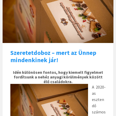
Szeretetdoboz – mert az Ünnep
mindenkinek jár!
Idén különösen fontos, hogy kiemelt figyelmet
fordítsunk a nehéz anyagi körülmények között
élő családokra.
A 2020-
as
eszten
dő
számos