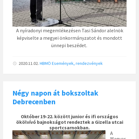
A nyíradonyi megemlékezésen Tasi Sándor alelnök
képviselte a megyei önkormányzatot és mondott
ünnepi beszédet.
2020.11.02.
HBMÖ
Események, rendezvények
Négy napon át bokszoltak
Debrecenben
Október 19-22. között junior és ifi országos
ökölvívó bajnokságot rendeztek a Gizella utcai
sportcsarnokban.
A
Magyar