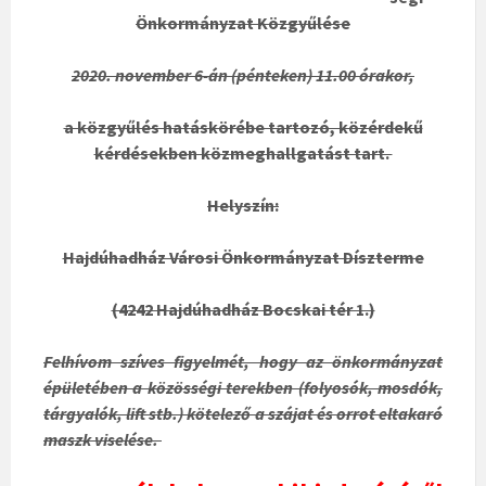
Önkormányzat Közgyűlése
2020. november 6-án (pénteken) 11.00 órakor,
a közgyűlés hatáskörébe tartozó, közérdekű
kérdésekben közmeghallgatást tart.
Helyszín:
Hajdúhadház Városi Önkormányzat Díszterme
(4242 Hajdúhadház Bocskai tér 1.)
Felhívom szíves figyelmét, hogy az önkormányzat
épületében a közösségi terekben (folyosók, mosdók,
tárgyalók, lift stb.) kötelező a szájat és orrot eltakaró
maszk viselése.