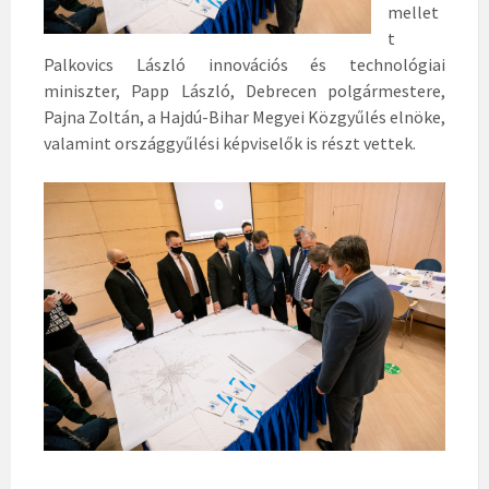
mellet
t
Palkovics László innovációs és technológiai
miniszter, Papp László, Debrecen polgármestere,
Pajna Zoltán, a Hajdú-Bihar Megyei Közgyűlés elnöke,
valamint országgyűlési képviselők is részt vettek.