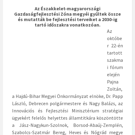
Az Északkelet-magyarországi
Gazdaságfejlesztési Zóna megyéi gyűltek össze
és mutatták be fejlesztési terveiket a 2030-ig
tartó időszakra vonatkozóan.
Az
októbe
r 22-én
tartott
szakma
i fórum
elején
Pajna
Zoltán,
a Hajdú-Bihar Megyei Önkormányzat elnöke, Dr. Papp
László, Debrecen polgármestere és Nagy Balázs, az
Innovációs és Fejlesztési Minisztérium stratégiai
ügyekért felelős helyettes államtitkára köszöntötte
a Jász-Nagykun-Szolnok, Borsod-Abaúj-Zemplén,
Szabolcs-Szatmár Bereg, Heves és Nógrád megye