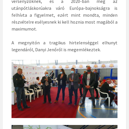
versenyzőknek, és a 2020-ban még az
utánpótláskorúakra váró Európa-bajnokságra is
felhívta a figyelmet, ezért mint mondta, minden
részvételre esélyesnek ki kell hoznia most magából a
maximumot.
A megnyitón a tragikus hirtelenséggel elhunyt
legendáról, Danyi Jenőről is megemlékeztek.