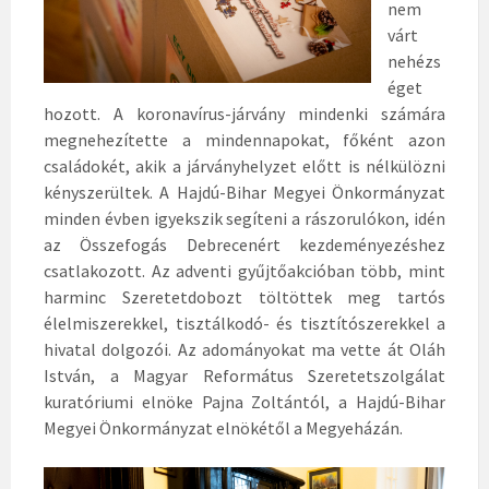
nem
várt
nehézs
éget
hozott. A koronavírus-járvány mindenki számára
megnehezítette a mindennapokat, főként azon
családokét, akik a járványhelyzet előtt is nélkülözni
kényszerültek. A Hajdú-Bihar Megyei Önkormányzat
minden évben igyekszik segíteni a rászorulókon, idén
az Összefogás Debrecenért kezdeményezéshez
csatlakozott. Az adventi gyűjtőakcióban több, mint
harminc Szeretetdobozt töltöttek meg tartós
élelmiszerekkel, tisztálkodó- és tisztítószerekkel a
hivatal dolgozói. Az adományokat ma vette át Oláh
István, a Magyar Református Szeretetszolgálat
kuratóriumi elnöke Pajna Zoltántól, a Hajdú-Bihar
Megyei Önkormányzat elnökétől a Megyeházán.