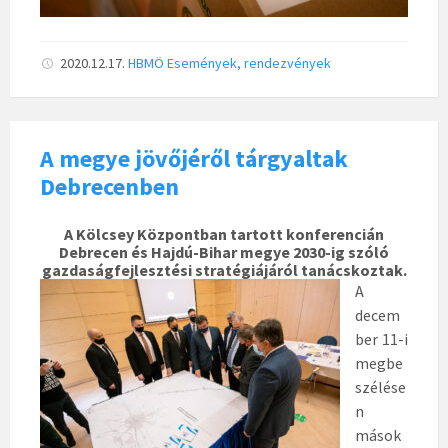
2020.12.17.
HBMÖ
Események, rendezvények
A megye jövőjéről tárgyaltak
Debrecenben
A Kölcsey Központban tartott konferencián
Debrecen és Hajdú-Bihar megye 2030-ig szóló
gazdaságfejlesztési stratégiájáról tanácskoztak.
A
decem
ber 11-i
megbe
szélése
n
mások