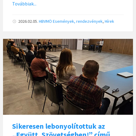
Továbbiak...
2026.02.05.
HBVMÖ
Események, rendezvények
,
Hírek
Sikeresen lebonyolítottuk az
„Együtt, Szövetségben!” című,