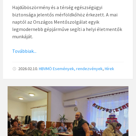
Hajdúböszörmény és a térség egészségügyi
biztonsága jelentős mérföldkőhöz érkezett. A mai
naptól az Országos Mentőszolgálat egyik
legmodernebb gépjárműve segíti a helyi életmentők
munkáját.
Továbbiak...
2026.02.10.
HBVMÖ
Események, rendezvények
,
Hírek