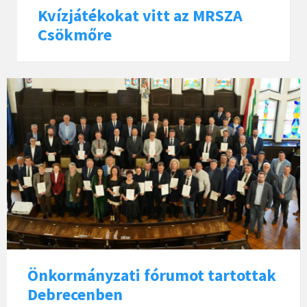
Kvízjátékokat vitt az MRSZA
Csökmőre
Önkormányzati fórumot tartottak
Debrecenben