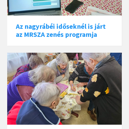
Az nagyrábéi időseknél is járt
az MRSZA zenés programja