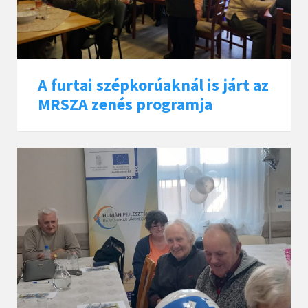
A furtai szépkorúaknál is járt az
MRSZA zenés programja