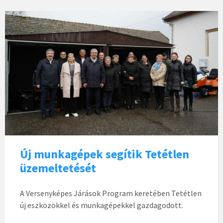
Új munkagépek segítik Tetétlen
üzemeltetését
A Versenyképes Járások Program keretében Tetétlen
új eszközökkel és munkagépekkel gazdagodott.