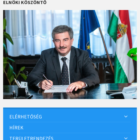
ELNÖKI KÖSZÖNTŐ
ELÉRHETŐSÉG
HÍREK
TERÜLETRENDEZÉS