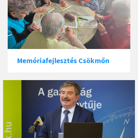
Memóriafejlesztés Csökmőn