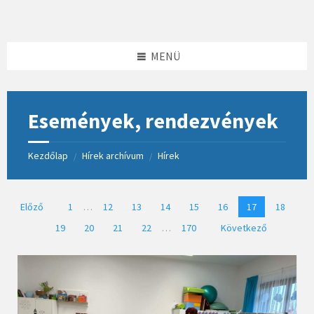
Skip
Skip
Skip
to
to
to
content
left
footer
sidebar
MENÜ
Események, rendezvények
Kezdőlap
Hírek archívum
Hírek
/
/
Bejegyzések
Előző
1
…
12
13
14
15
16
17
18
lapozása
19
20
21
22
…
170
Következő