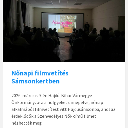
Nőnapi filmvetítés
Sámsonkertben
2026. március 9-én Hajdú-Bihar Vármegye
Önkormányzata a hölgyeket ünnepelve, nőnap
alkalmából filmvetítést vitt Hajdúsámsonba, ahol az
érdeklődők a Szenvedélyes Nők című filmet
nézhették meg.