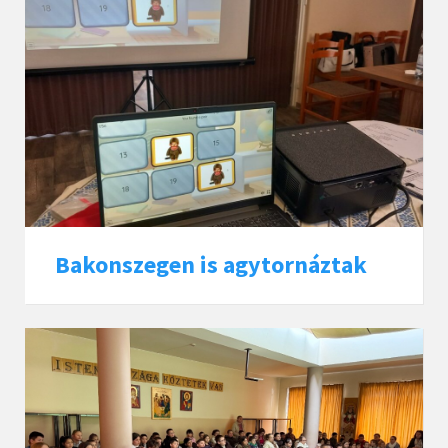
Bakonszegen is agytornáztak