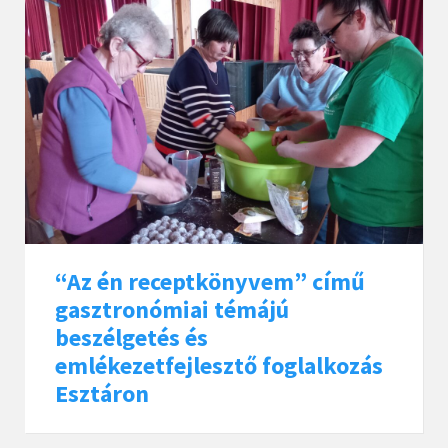
“Az én receptkönyvem” című
gasztronómiai témájú
beszélgetés és
emlékezetfejlesztő foglalkozás
Esztáron