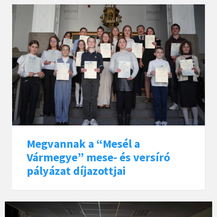
Megvannak a “Mesél a
Vármegye” mese- és versíró
pályázat díjazottjai