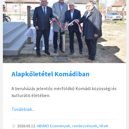
Alapkőletétel Komádiban
A beruházás jelentős mérföldkő Komádi közösségi és
kulturális életében.
Továbbiak...
2026.03.12.
HBVMÖ
Események, rendezvények
,
Hírek