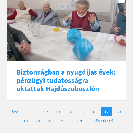
Biztonságban a nyugdíjas évek:
pénzügyi tudatosságra
oktattak Hajdúszoboszlón
Bejegyzések
Előző
1
…
12
13
14
15
16
17
18
lapozása
19
20
21
22
…
170
Következő