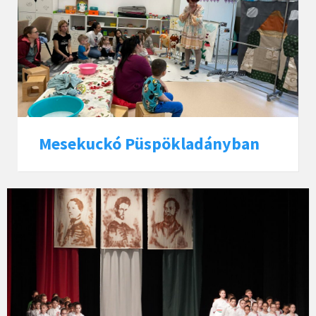
Mesekuckó Püspökladányban