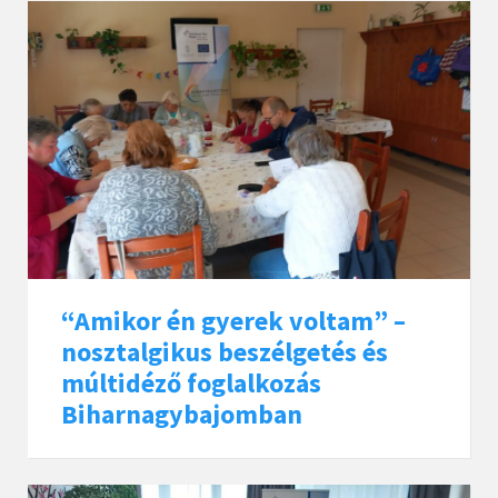
“Amikor én gyerek voltam” –
nosztalgikus beszélgetés és
múltidéző foglalkozás
Biharnagybajomban