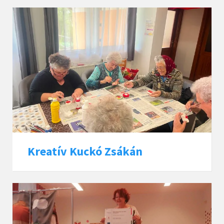
Kreatív Kuckó Zsákán