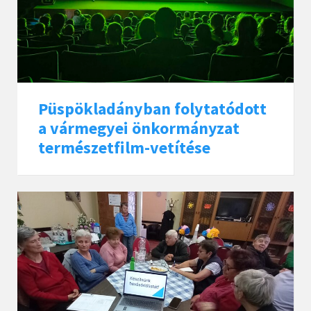
Püspökladányban folytatódott
a vármegyei önkormányzat
természetfilm-vetítése