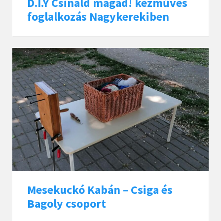
D.I.Y Csináld magad! kézműves
foglalkozás Nagykerekiben
Mesekuckó Kabán – Csiga és
Bagoly csoport