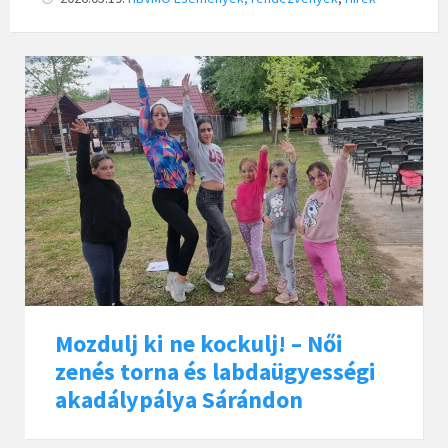
Mozdulj ki ne kockulj! – Női
zenés torna és labdaügyességi
akadálypálya Sárándon