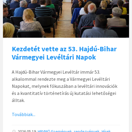
Kezdetét vette az 53. Hajdú-Bihar
Vármegyei Levéltári Napok
A Hajdú-Bihar Vármegyei Levéltár immár 53.
alkalommal rendezte meg a Vármegyei Levéltári
Napokat, melynek fókuszában a levéltári innovációk
és a kvantitatív történetírás új kutatási lehetőségei
álltak.
Továbbiak...
2026.05.19.
HBVMÖ
Események, rendezvények
,
Hírek