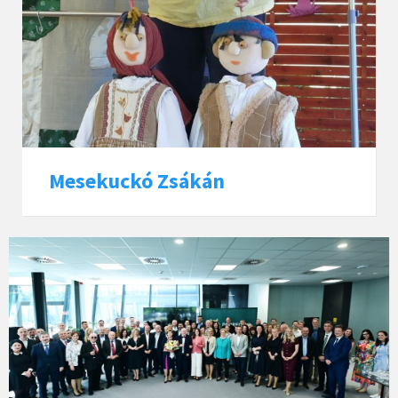
Mesekuckó Zsákán