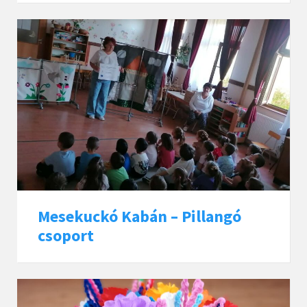
Mesekuckó Kabán – Pillangó
csoport