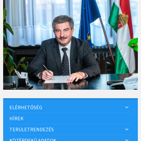
ELÉRHETŐSÉG
HÍREK
TERÜLETRENDEZÉS
KÖZÉRDEKŰ ADATOK