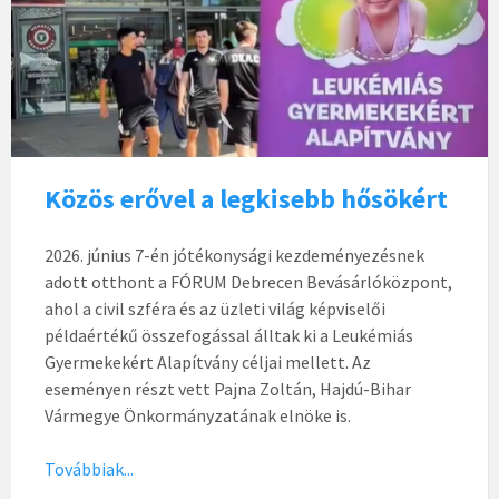
Közös erővel a legkisebb hősökért
2026. június 7-én jótékonysági kezdeményezésnek
adott otthont a FÓRUM Debrecen Bevásárlóközpont,
ahol a civil szféra és az üzleti világ képviselői
példaértékű összefogással álltak ki a Leukémiás
Gyermekekért Alapítvány céljai mellett. Az
eseményen részt vett Pajna Zoltán, Hajdú-Bihar
Vármegye Önkormányzatának elnöke is.
Továbbiak...