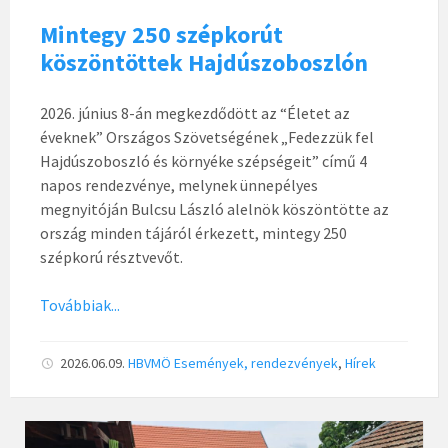
Mintegy 250 szépkorút
köszöntöttek Hajdúszoboszlón
2026. június 8-án megkezdődött az “Életet az
éveknek” Országos Szövetségének „Fedezzük fel
Hajdúszoboszló és környéke szépségeit” című 4
napos rendezvénye, melynek ünnepélyes
megnyitóján Bulcsu László alelnök köszöntötte az
ország minden tájáról érkezett, mintegy 250
szépkorú résztvevőt.
Továbbiak...
2026.06.09.
HBVMÖ
Események, rendezvények
,
Hírek