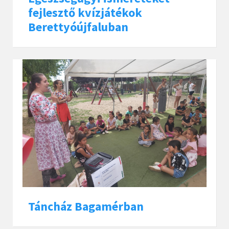
fejlesztő kvízjátékok
Berettyóújfaluban
Táncház Bagamérban