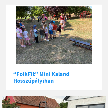
“FolkFit” Mini Kaland
Hosszúpályiban