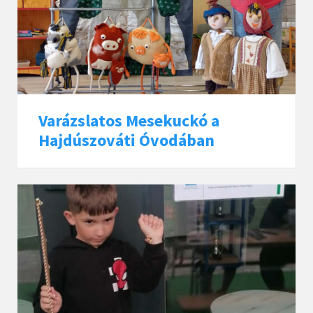
Varázslatos Mesekuckó a
Hajdúszováti Óvodában