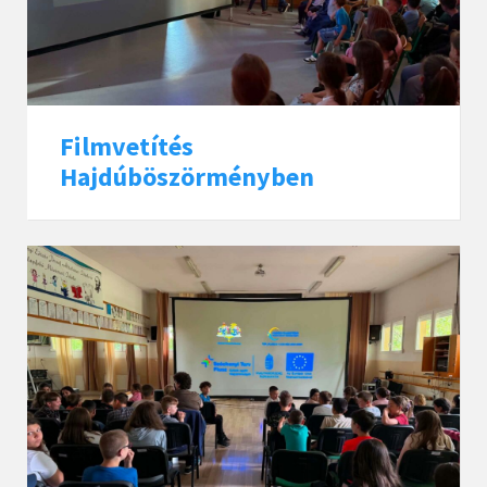
Filmvetítés
Hajdúböszörményben