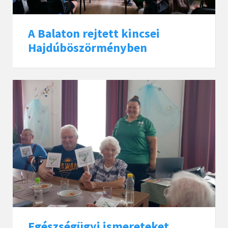
A Balaton rejtett kincsei
Hajdúböszörményben
Egészségügyi ismereteket