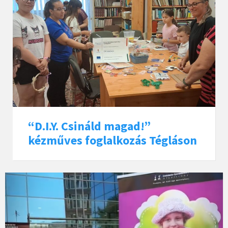
“D.I.Y. Csináld magad!”
kézműves foglalkozás Tégláson