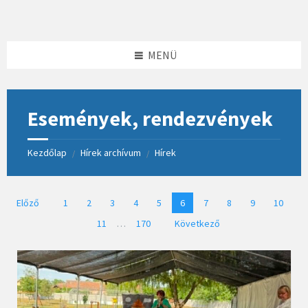
Skip
Skip
Skip
to
to
to
content
left
footer
sidebar
MENÜ
Események, rendezvények
Kezdőlap
Hírek archívum
Hírek
/
/
Bejegyzések
Előző
1
2
3
4
5
6
7
8
9
10
lapozása
11
…
170
Következő