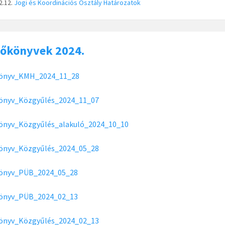
2.12.
Jogi és Koordinációs Osztály
Határozatok
zőkönyvek 2024.
önyv_KMH_2024_11_28
önyv_Közgyűlés_2024_11_07
önyv_Közgyűlés_alakuló_2024_10_10
önyv_Közgyűlés_2024_05_28
önyv_PÜB_2024_05_28
önyv_PÜB_2024_02_13
önyv_Közgyűlés_2024_02_13