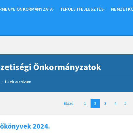
RMEGYE ÖNKORMÁNYZATA
TERÜLETFEJLESZTÉS
NEMZETKÖ
zetiségi Önkormányzatok
Hírek archívum
/
sek
Előző
1
2
3
4
5
zőkönyvek 2024.