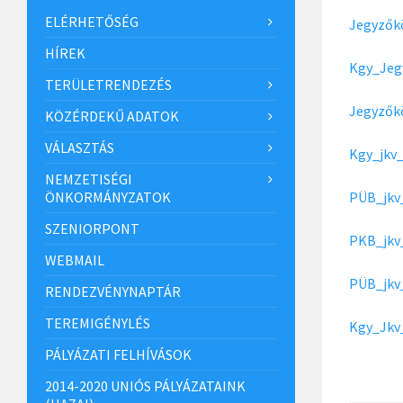
ELÉRHETŐSÉG
Jegyzők
HÍREK
Kgy_Jeg
TERÜLETRENDEZÉS
Jegyzők
KÖZÉRDEKŰ ADATOK
VÁLASZTÁS
Kgy_jkv
NEMZETISÉGI
ÖNKORMÁNYZATOK
PÜB_jkv
SZENIORPONT
PKB_jkv
WEBMAIL
PÜB_jkv
RENDEZVÉNYNAPTÁR
TEREMIGÉNYLÉS
Kgy_Jkv
PÁLYÁZATI FELHÍVÁSOK
2014-2020 UNIÓS PÁLYÁZATAINK