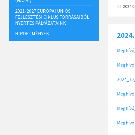
(HAZAI)
2024.0
2021-2027 EURÓPAI UNIÓS
FEJLESZTÉSI CIKLUS FORRÁSAIBÓL
NYERTES PÁLYÁZATAINK
HIRDETMÉNYEK
2024.
Meghívó
Meghívó
2024_10
Meghívó
Meghívó
Meghívó