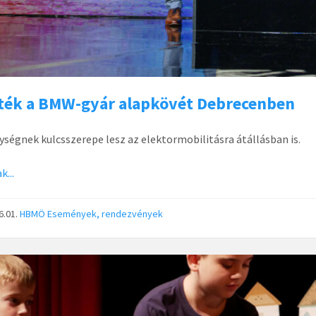
ték a BMW-gyár alapkövét Debrecenben
ységnek kulcsszerepe lesz az elektormobilitásra átállásban is.
k...
6.01.
HBMÖ
Események, rendezvények