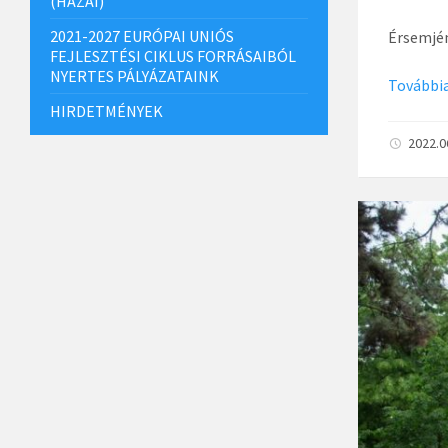
(HAZAI)
2021-2027 EURÓPAI UNIÓS
Érsemjén
FEJLESZTÉSI CIKLUS FORRÁSAIBÓL
NYERTES PÁLYÁZATAINK
Továbbia
HIRDETMÉNYEK
2022.0