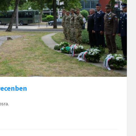
recenben
osra.