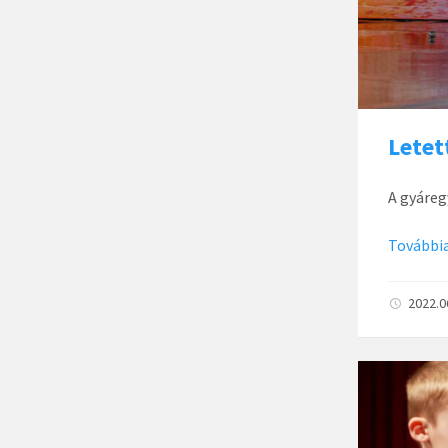
Letet
A gyáreg
Továbbia
2022.0