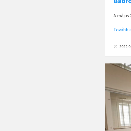
Bábf
A május 
Továbbia
2022.0