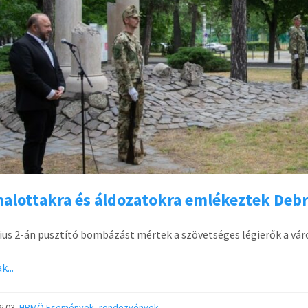
halottakra és áldozatokra emlékeztek Deb
nius 2-án pusztító bombázást mértek a szövetséges légierők a vár
k...
6.03.
HBMÖ
Események, rendezvények