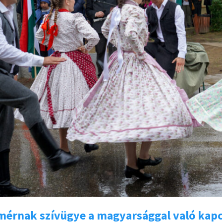
érnak szívügye a magyarsággal való kapc