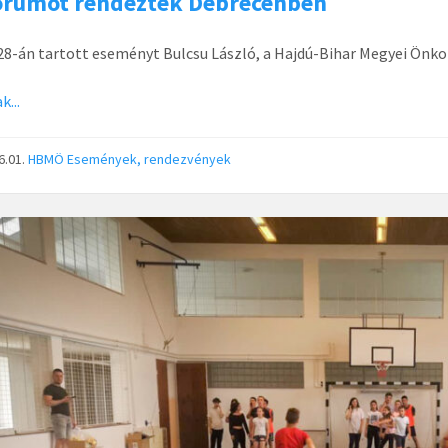
órumot rendeztek Debrecenben
28-án tartott eseményt Bulcsu László, a Hajdú-Bihar Megyei Önk
k...
6.01.
HBMÖ
Események, rendezvények