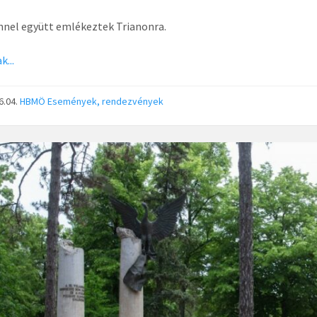
nel együtt emlékeztek Trianonra.
k...
6.04.
HBMÖ
Események, rendezvények