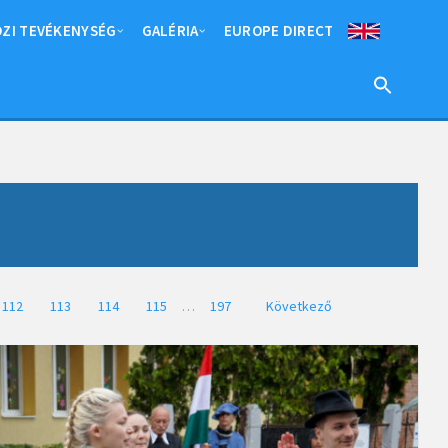
ZI TEVÉKENYSÉG
GALÉRIA
EUROPE DIRECT
112
113
114
115
…
197
Következő