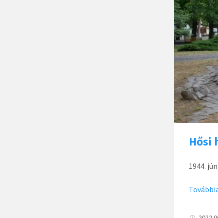
Hősi 
1944. jú
Továbbia
2022.0