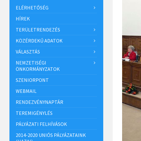
ELÉRHETŐSÉG
HÍREK
TERÜLETRENDEZÉS
KÖZÉRDEKŰ ADATOK
VÁLASZTÁS
NEMZETISÉGI
ÖNKORMÁNYZATOK
SZENIORPONT
WEBMAIL
RENDEZVÉNYNAPTÁR
TEREMIGÉNYLÉS
PÁLYÁZATI FELHÍVÁSOK
2014-2020 UNIÓS PÁLYÁZATAINK