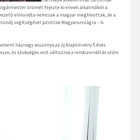
olgármester örömét fejezte ki ennek alkalmából a
osvezető elmondta nemcsak a magyar meghívottak, de a
öndíj segítségével jutottak Magyarországra – is
rlament háznagy asszonya az új Alaptörvény 5 éves
ssze, és szükséges volt változnia a rendszerváltás utáni