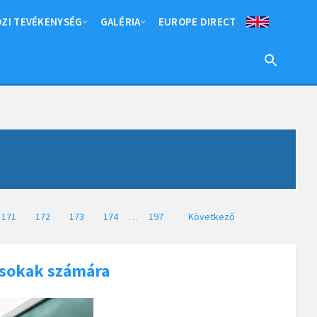
ZI TEVÉKENYSÉG
GALÉRIA
EUROPE DIRECT
171
172
173
174
…
197
Következő
 sokak számára