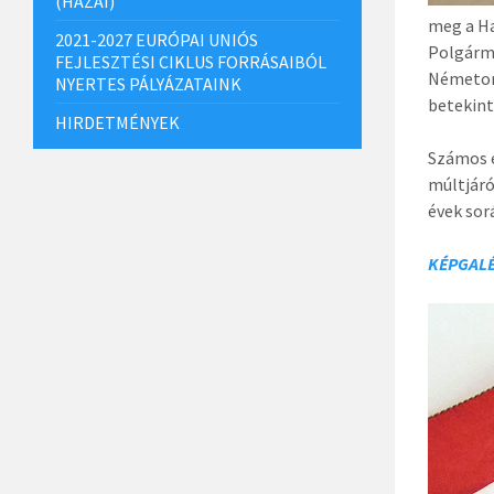
(HAZAI)
meg a Ha
2021-2027 EURÓPAI UNIÓS
Polgárme
FEJLESZTÉSI CIKLUS FORRÁSAIBÓL
Németors
NYERTES PÁLYÁZATAINK
betekin
HIRDETMÉNYEK
Számos e
múltjáró
évek sor
KÉPGALÉ