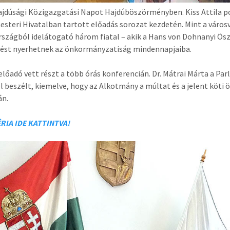
jdúsági Közigazgatási Napot Hajdúböszörményben. Kiss Attila p
steri Hivatalban tartott előadás sorozat kezdetén. Mint a vár
zágból idelátogató három fiatal – akik a Hans von Dohnanyi Öszt
tést nyerhetnek az önkormányzatiság mindennapjaiba.
lőadó vett részt a több órás konferencián. Dr. Mátrai Márta a Pa
l beszélt, kiemelve, hogy az Alkotmány a múltat és a jelent köti ö
án.
RIA IDE KATTINTVA!