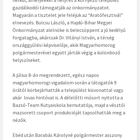
nélkül, amelyekkel a helyi és a környező település
gazdálkodói támogatják az önkormányzatot.
Magyarán a tisztelet jele feléjük az “Aratófesztivál”
elnevezés. Bulcsu László, a Hajdú-Bihar Megyei
Önkormányzat alelnöke is belecsöppent a jó kedélyű
forgatagba, akárcsak Dr. Vitányi István, a térség
országgyűlési képviselője, akik Magyarhomorog
polgármesterével együtt járták végig a különböző
helyszíneket.
A július 8-án megrendezett, egész napos
magyarhomorogi vigadalom során a látogatók 9
órától körbejárhatták a települést kisvonattal vagy
akár lovas hintóval is. A délelőtti műsort nyitotta a
Bazsó-Team Kutyaiskola bemutatója, majd a vésztői
mazsorett csoport produkcióját tapsolhatták meg a
nézők.
Ebéd után Barabás Károlyné polgármester asszony