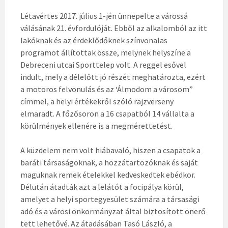
Létavértes 2017. július 1-jén ünnepelte a várossá
válásának 21. évfordulóját. Ebből az alkalomból az itt
lakóknak és az érdeklődőknek színvonalas
programot állítottak össze, melynek helyszíne a
Debreceni utcai Sporttelep volt. A reggel esővel
indult, mely a délelőtt jó részét meghatározta, ezért
a motoros felvonulás és az ‘Álmodom a városom”
címmel, a helyi értékekről szóló rajzverseny
elmaradt. A főzősoron a 16 csapatból 14 vállalta a
körülmények ellenére is a megmérettetést.
A küzdelem nem volt hiábavaló, hiszen a csapatok a
baráti társaságoknak, a hozzátartozóknak és saját
maguknak remek ételekkel kedveskedtek ebédkor.
Délután átadták azt a lelátót a focipálya körül,
amelyet a helyi sportegyesület számára a társasági
adó és a városi önkormányzat által biztosított önerő
tett lehetővé. Az átadásában Tasó László, a