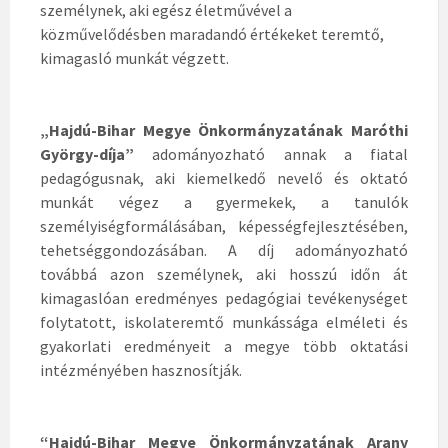
személynek, aki egész életművével a
közművelődésben maradandó értékeket teremtő,
kimagasló munkát végzett.
„Hajdú-Bihar Megye Önkormányzatának Maróthi
György-díja”
adományozható annak a fiatal
pedagógusnak, aki kiemelkedő nevelő és oktató
munkát végez a gyermekek, a tanulók
személyiségformálásában, képességfejlesztésében,
tehetséggondozásában. A díj adományozható
továbbá azon személynek, aki hosszú időn át
kimagaslóan eredményes pedagógiai tevékenységet
folytatott, iskolateremtő munkássága elméleti és
gyakorlati eredményeit a megye több oktatási
intézményében hasznosítják.
“Hajdú-Bihar Megye Önkormányzatának Arany