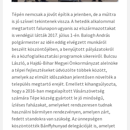
Tépén nemcsak a jövőt építik a jelenben, de a múltra
is jó szívvel tekintenek vissza. A hetedik alkalommal
megtartott falunapon ugyanis az elszármazottakat
is vendégül látták 2017. július 1-én. Balogh András
polgármester az idén eddig elvégzett munkáról
beszélt köszöntőjében, a benyújtott pályázatokról
és a közfoglalkoztatási programok sikereiről. Bulcsu
László, a Hajdú-Bihar Megyei Önkormányzat alelnöke
a tépei fejlesztéseket üdvözölte többek között,
amelyek az elmúlt időszakban jelentősen növelték a
település megtartó erejét. Emellett kihangsúlyozta,
hogy a 2016-ban megalapított Vásárszövetség
számára Tépe község gyártott le jó minőségű,
ízléses faházakat, amelyeket rendszeresen tudnak
használni bármilyen rendezvényen, amelyen zárt,
fedett standokra van szükség. Az ünnepségen
köszöntötték Bánffyhunyad delegációját is, amelyet