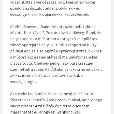
köszöntötte a vendégeket, sőt, Magyarhomorog
gondolt az újszülöttekre is, akiknek – és
édesanyjuknak – kis ajándékkal kedveskedtek.
A fellépő neves előadók között szerepelt többek
között Ihos József, Postás Józsi, a Hidvégi Band, de
helyet kaptak a műsorban a környező települések
tánccsoportjai és helyi kulturális csoportok is, így
például az Őszi Csalogató Néptáncegyüttes, akiknek
a műsorához a zenei aláfestést a Bakator zenekar
biztosította. A helyiek pedig nagy büszkeséggel
szemlélték a Szabó Pál Általános Iskola növendékeit,
akik szintén néptánccal szórakoztatták a
vendégsereget.
Az estébe hajló műsorban a könnyűzenéé lett a
főszerep az Ismerős Arcok zenekar által, amely nagy
sikert aratott.
A tűzijáték és a retro disco sem
maradhatott el, ahogy az ilyenkor dukál.