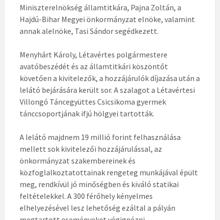
Miniszterelnökség államtitkára, Pajna Zoltán, a
Hajdú-Bihar Megyei önkormányzat elnöke, valamint
annak alelnöke, Tasi Sándor segédkezett.
​Menyhárt Károly, Létavértes polgármestere
avatóbeszéd​ét és az államtitkári köszöntőt
követően a kivitelezők, a hozzájárulók díjazása után a
lelátó bejárására került sor. A szalagot a Létavértesi
Villongó Táncegyüttes Csicsikoma gyermek
tánccsoportjának ifjú hölgyei tartották.
A lelátó majdnem 19 millió forint felhasználása
mellett sok kivitelezői hozzájárulással, az
önkormányzat szakembereinek és
közfoglalkoztatottainak rengeteg munkájával épült
meg, rendkívül jó minőségben és kiváló statikai
feltételekkel. A 300 férőhely kényelmes
elhelyezésével lesz lehetőség ezáltal a pályán
megtartott eseményeket végignézni.