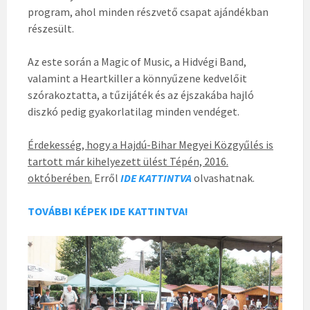
program, ahol minden részvető csapat ajándékban
részesült.
Az este során a Magic of Music, a Hidvégi Band,
valamint a Heartkiller a könnyűzene kedvelőit
szórakoztatta, a tűzijáték és az éjszakába hajló
diszkó pedig gyakorlatilag minden vendéget.
Érdekesség, hogy a Hajdú-Bihar Megyei Közgyűlés is
tartott már kihelyezett ülést Tépén, 2016.
októberében.
Erről
IDE KATTINTVA
olvashatnak.
TOVÁBBI KÉPEK IDE KATTINTVA!