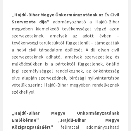
„Hajdú-Bihar Megye Önkormányzatának az Év Civil
Szervezete díja”
adományozható a Hajdú-Bihar
megyében kiemelkedő tevékenységet végző azon
szervezeteknek, amelyek az adott évben –
tevékenységi területüktől függetlenül – támogatták
a helyi civil társadalom épülését. A díj olyan civil
szervezeteknek adható, amelyek szervezetileg és
működésükben is a pártoktól függetlenek, önálló
jogi személyiséggel rendelkeznek, az önkéntesség
elve alapján szerveződnek, bírósági nyilvántartásba
vételük szerint Hajdú-Bihar megyében rendelkeznek
székhellyel.
„Hajdú-Bihar Megye Önkormányzatának
Emlékérme” „Hajdú-Bihar Megye
Közigazgatásáért”
felirattal adományozható