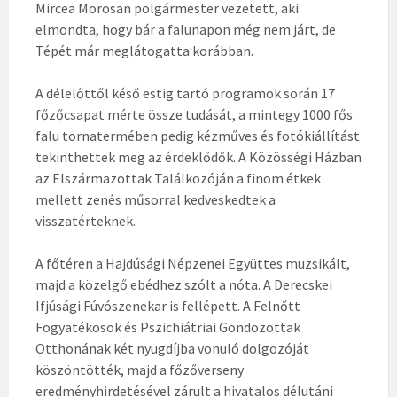
Mircea Morosan polgármester vezetett, aki
elmondta, hogy bár a falunapon még nem járt, de
Tépét már meglátogatta korábban.
A délelőttől késő estig tartó programok során 17
főzőcsapat mérte össze tudását, a mintegy 1000 fős
falu tornatermében pedig kézműves és fotókiállítást
tekinthettek meg az érdeklődők. A Közösségi Házban
az Elszármazottak Találkozóján a finom étkek
mellett zenés műsorral kedveskedtek a
visszatérteknek.
A főtéren a Hajdúsági Népzenei Együttes muzsikált,
majd a közelgő ebédhez szólt a nóta. A Derecskei
Ifjúsági Fúvószenekar is fellépett. A Felnőtt
Fogyatékosok és Pszichiátriai Gondozottak
Otthonának két nyugdíjba vonuló dolgozóját
köszöntötték, majd a főzőverseny
eredményhirdetésével zárult a hivatalos délutáni