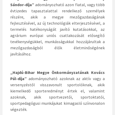
Sándor-díja”
adományozható azon fiatal, vagy több
évtizedes tapasztalattal rendelkező személyek
részére, akik a megye mezőgazdaságának
fejlesztésével, az új technológiák elterjesztésével, a
termelés hatékonyságát javító kutatásokkal, az
agrárium európai uniós csatlakozását elősegítő
tevékenységükkel, munkásságukkal hozzájárultak a
mezőgazdaságból élők életminőségének
javításához.
„Hajdú-Bihar Megye Önkormányzatának Kovács
Pál-díja”
adományozható azoknak az aktív vagy a
versenyzéstől visszavonult sportolóknak, akik
kiemelkedő sporteredményt értek el, valamint
azoknak, akik sportvezetői, sportoktatói,
sportpedagógusi munkájukat kimagasló színvonalon
végezték.