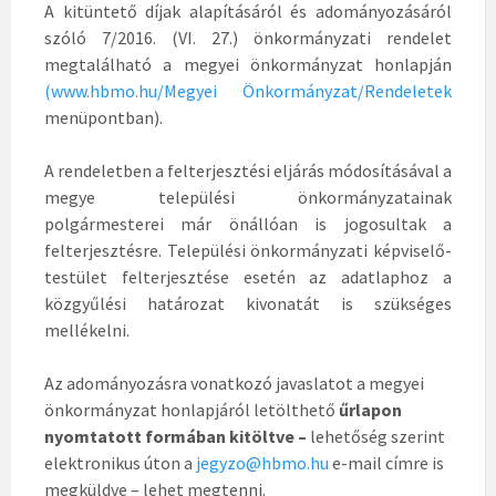
A kitüntető díjak alapításáról és adományozásáról
szóló 7/2016. (VI. 27.) önkormányzati rendelet
megtalálható a megyei önkormányzat honlapján
(
www.hbmo.hu/Megyei Önkormányzat/Rendeletek
menüpontban).
A rendeletben a felterjesztési eljárás módosításával a
megye települési önkormányzatainak
polgármesterei már önállóan is jogosultak a
felterjesztésre. Települési önkormányzati képviselő-
testület felterjesztése esetén az adatlaphoz a
közgyűlési határozat kivonatát is szükséges
mellékelni.
Az adományozásra vonatkozó javaslatot a megyei
önkormányzat honlapjáról letölthető
űrlapon
nyomtatott formában kitöltve –
lehetőség szerint
elektronikus úton a
jegyzo@hbmo.hu
e-mail címre is
megküldve –
lehet megtenni.