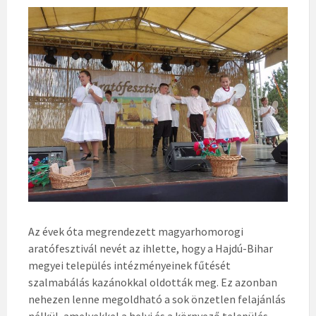
Az évek óta megrendezett magyarhomorogi
aratófesztivál nevét az ihlette, hogy a Hajdú-Bihar
megyei település intézményeinek fűtését
szalmabálás kazánokkal oldották meg. Ez azonban
nehezen lenne megoldható a sok önzetlen felajánlás