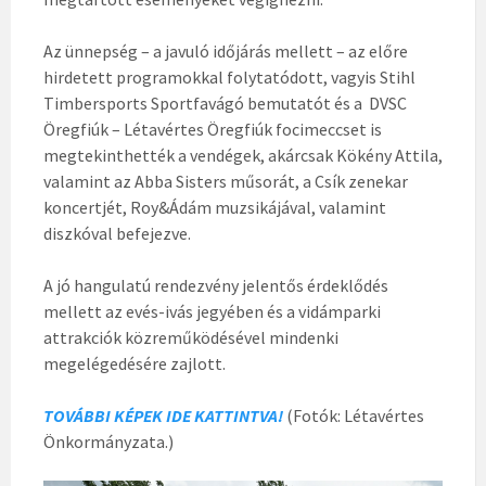
Az ünnepség – a javuló időjárás mellett – az előre
hirdetett programokkal folytatódott, vagyis Stihl
Timbersports Sportfavágó bemutatót és a DVSC
Öregfiúk – Létavértes Öregfiúk focimeccset is
megtekinthették a vendégek, akárcsak Kökény Attila,
valamint az Abba Sisters műsorát, a Csík zenekar
koncertjét, Roy&Ádám muzsikájával, valamint
diszkóval befejezve.
A jó hangulatú rendezvény jelentős érdeklődés
mellett az evés-ivás jegyében és a vidámparki
attrakciók közreműködésével mindenki
megelégedésére zajlott.
TOVÁBBI KÉPEK IDE KATTINTVA!
(Fotók: Létavértes
Önkormányzata.)