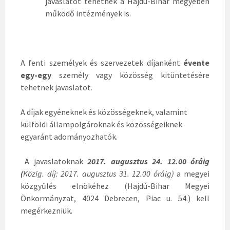
javaslatot tehetnek a Hajdú-Bihar megyében
működő intézmények is.
A fenti személyek és szervezetek díjanként
évente
egy-egy
személy vagy közösség kitüntetésére
tehetnek javaslatot.
A díjak egyéneknek és közösségeknek, valamint
külföldi állampolgároknak és közösségeiknek
egyaránt adományozhatók.
A javaslatoknak
2017. augusztus 24. 12.00 óráig
(
Közig. díj: 2017. augusztus 31.
12.00 óráig)
a megyei
közgyűlés elnökéhez (Hajdú-Bihar Megyei
Önkormányzat, 4024 Debrecen, Piac u. 54.) kell
megérkezniük.