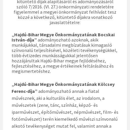
kitüntető díjak alapításáról és adományozásáról
szóló 7/2016. (VI. 27.) önkormányzati rendeletére
figyelemmel a megyei önkormányzat felhívást tesz
közzé a következő, kitüntető díjakra vonatkozó
javaslattételre:
„Hajdú-Bihar Megye Önkormányzatának Bocskai
István-díja”
adományozható azoknak, akik
munkájukkal, társadalmi megbízatásuk kimagasló
színvonalú teljesítésével, közéleti tevékenységükkel,
több évtizedes munkásságukkal jelentősen
hozzájárultak Hajdú-Bihar megye fejlődéséhez,
fejlesztéséhez, a megye értékeinek feltárásához és
megismertetéshez.
„Hajdú-Bihar Megye Önkormányzatának Kölcsey
Ferenc-díja”
adományozható annak a fiatal
művésznek, aki a kulturális élet, az irodalom, a
művészetek (zene, tánc, színház, képző- és
iparművészet, építőművészet, népművészet, film- és
fotóművészet) terén kiemelkedő művészi színvonalú
alkotó tevékenységet mutat fel, valamint annak a