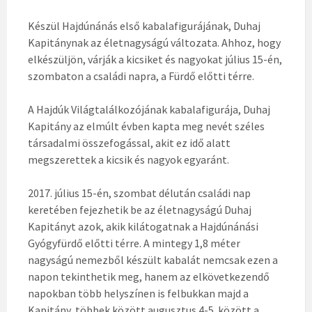
Készül Hajdúnánás első kabalafigurájának, Duhaj
Kapitánynak az életnagyságú változata. Ahhoz, hogy
elkészüljön, várják a kicsiket és nagyokat július 15-én,
szombaton a családi napra, a Fürdő előtti térre.
A Hajdúk Világtalálkozójának kabalafigurája, Duhaj
Kapitány az elmúlt évben kapta meg nevét széles
társadalmi összefogással, akit ez idő alatt
megszerettek a kicsik és nagyok egyaránt.
2017. július 15-én, szombat délután családi nap
keretében fejezhetik be az életnagyságú Duhaj
Kapitányt azok, akik kilátogatnak a Hajdúnánási
Gyógyfürdő előtti térre. A mintegy 1,8 méter
nagyságú nemezből készült kabalát nemcsak ezen a
napon tekinthetik meg, hanem az elkövetkezendő
napokban több helyszínen is felbukkan majd a
Kapitány, többek között augusztus 4-5. között a