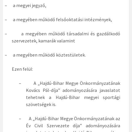
–
a megyei jegyző,
–
a megyében működő felsőoktatási intézmények,
–
a megyében működő társadalmi és gazdálkodó
szervezetek, kamarák valamint
–
a megyében működő köztestületek.
Ezen felül:
–
A „Hajdú-Bihar Megye Önkormányzatának
Kovács Pál-díja” adományozására javaslatot
tehetnek a Hajdú-Bihar megyei sportági
szövetségek is.
–
A „Hajdú-Bihar Megye Önkormányzatának az
Év Civil Szervezete díja” adományozására