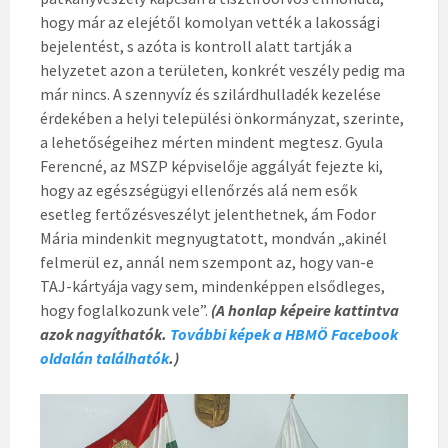
hogy már az elejétől komolyan vették a lakossági
bejelentést, s azóta is kontroll alatt tartják a
helyzetet azon a területen, konkrét veszély pedig ma
már nincs. A szennyvíz és szilárdhulladék kezelése
érdekében a helyi települési önkormányzat, szerinte,
a lehetőségeihez mérten mindent megtesz. Gyula
Ferencné, az MSZP képviselője aggályát fejezte ki,
hogy az egészségügyi ellenőrzés alá nem esők
esetleg fertőzésveszélyt jelenthetnek, ám Fodor
Mária mindenkit megnyugtatott, mondván „akinél
felmerül ez, annál nem szempont az, hogy van-e
TAJ-kártyája vagy sem, mindenképpen elsődleges,
hogy foglalkozunk vele”.
(A honlap képeire kattintva
azok nagyíthatók.
További képek a HBMÖ Facebook
oldalán találhatók
.)