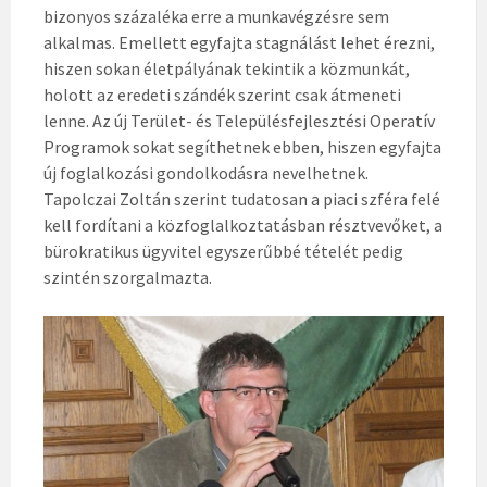
bizonyos százaléka erre a munkavégzésre sem
alkalmas. Emellett egyfajta stagnálást lehet érezni,
hiszen sokan életpályának tekintik a közmunkát,
holott az eredeti szándék szerint csak átmeneti
lenne. Az új Terület- és Településfejlesztési Operatív
Programok sokat segíthetnek ebben, hiszen egyfajta
új foglalkozási gondolkodásra nevelhetnek.
Tapolczai Zoltán szerint tudatosan a piaci szféra felé
kell fordítani a közfoglalkoztatásban résztvevőket, a
bürokratikus ügyvitel egyszerűbbé tételét pedig
szintén szorgalmazta.