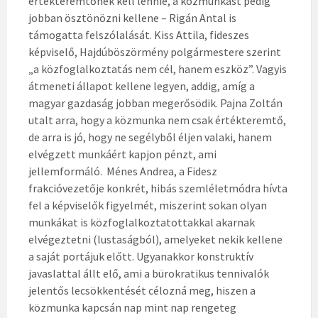
értékteremtőnek kell lennie, a közmunkást pedig
jobban ösztönözni kellene – Rigán Antal is
támogatta felszólalását. Kiss Attila, fideszes
képviselő, Hajdúböszörmény polgármestere szerint
„a közfoglalkoztatás nem cél, hanem eszköz”. Vagyis
átmeneti állapot kellene legyen, addig, amíg a
magyar gazdaság jobban megerősödik. Pajna Zoltán
utalt arra, hogy a közmunka nem csak értékteremtő,
de arra is jó, hogy ne segélyből éljen valaki, hanem
elvégzett munkáért kapjon pénzt, ami
jellemformáló. Ménes Andrea, a Fidesz
frakcióvezetője konkrét, hibás szemléletmódra hívta
fel a képviselők figyelmét, miszerint sokan olyan
munkákat is közfoglalkoztatottakkal akarnak
elvégeztetni (lustaságból), amelyeket nekik kellene
a saját portájuk előtt. Ugyanakkor konstruktív
javaslattal állt elő, ami a bürokratikus tennivalók
jelentős lecsökkentését célozná meg, hiszen a
közmunka kapcsán nap mint nap rengeteg