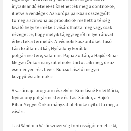
ínycsiklandó ételeket ízlelhették meg a döntnökök,
illetve a vendégek. Az Európa parkban összegyűlt
tömeg a színvonalas produkciók mellett a térség
kiváló helyi termékeit vásárolhatta meg vagy csak
nézegette, hogy melyik tájegységről milyen áruval
érkeztek a termelők. A védnöki köszöntőket Tasó
László államtitkár, Nyíradony korábbi
polgármestere, valamint Pajna Zoltán, a Hajdú-Bihar
Megyei Önkormányzat elnöke tartották meg, de az
eseményen részt vett Bulcsu László megyei
közgyűlési alelnök is.
A vasárnapi program részeként Kondásné Erdei Mária,
Nyíradony polgármestere és Tasi Sándor, a Hajdú-
Bihar Megyei Önkormányzat alelnöke nyitotta meg a
vásárt.
Tasi Sándor a Vásárszövetség fontosságát emelte ki,