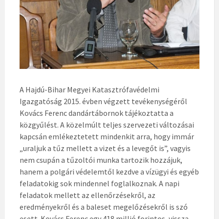
A Hajdú-Bihar Megyei Katasztrófavédelmi
Igazgatóság 2015. évben végzett tevékenységéről
Kovács Ferenc dandártábornok tájékoztatta a
közgyűlést. A közelmúlt teljes szervezeti változásai
kapcsán emlékeztetett mindenkit arra, hogy immár
„uraljuk a tűz mellett a vizet és a levegőt is”, vagyis
nem csupán a tűzoltói munka tartozik hozzájuk,
hanem a polgári védelemtől kezdve a vízügyi és egyéb
feladatokig sok mindennel foglalkoznak. A napi
feladatok mellett az ellenőrzésekről, az
eredményekről és a baleset megelőzésekről is szó
esett. Kovács Ferenc egy 418 millió forintos, vissza