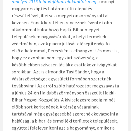
amelyet 2016 februárjában alakítottak meg
tucatnyi
magyarországi és határon túli település
részvételével, illetve a megyei önkormányzattal
közösen. Ennek keretében rendeznek évente több
alkalommal különböző Hajdú-Bihar megyei
településeken nagyvásárokat, a helyi termékek
védelmében, azok piacra jutását elősegítendő. Az
első alkalommal, Derecskén is elhangzott és most is,
hogy ez azonban nem egy zárt szövetség, a
későbbiekben szívesen látják a csatlakozni vágyókat
soraikban. Azt is elmondta Tasi Sándor, hogy a
Vásárszövetséget egyesületi formában szeretnék
továbbvinni. Az erről szóló határozatot megszavazta
a június 24-én Hajdúböszörményben összeült Hajdú-
Bihar Megyei Közgyűlés. A kivitelezésre pedig minél
előbb sort kerítenének. A térség vásárainak
tartásával még egységesebbé szeretnék kovácsolni a
hajdúság, a bihari és érmelléki területek településeit,
egyúttal feleleveníteni azt a hagyományt, amikor a