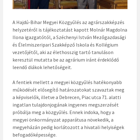
A Hajdú-Bihar Megyei Közgyűlés az agrárszakképzés
helyzetéről is tájékoztatást kapott Molnár Magdolna
Ilona igazgatótól, a Széchenyi István Mezőgazdasági
és Élelmiszeripari Szakképző Iskola és Kollégium
vezetőjétől, aki az élethosszig tartó tanuláson
keresztül mutatta be az agrárium iránt érdeklődő
leendő diákok lehetőségeit.
A fentiek mellett a megyei közgyűlés hatékonyabb
működését elősegítő határozatokat szavaztak meg
a képviselők, illetve a Debrecen, Piac utca 71. alatti
ingatlan tulajdonjogának ingyenes megszerzését
próbálja meg a közgyűlés. Ennek indoka, hogy a
megyei önkormányzat apparátusa növekedik, a
megyeházán pedig korlátozott a hivatali helyiségek
befogadóképessége.