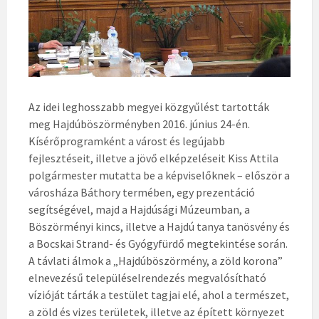
Az idei leghosszabb megyei közgyűlést tartották
meg Hajdúböszörményben 2016. június 24-én.
Kísérőprogramként a várost és legújabb
fejlesztéseit, illetve a jövő elképzeléseit Kiss Attila
polgármester mutatta be a képviselőknek – először a
városháza Báthory termében, egy prezentáció
segítségével, majd a Hajdúsági Múzeumban, a
Böszörményi kincs, illetve a Hajdú tanya tanösvény és
a Bocskai Strand- és Gyógyfürdő megtekintése során.
A távlati álmok a „Hajdúböszörmény, a zöld korona”
elnevezésű településelrendezés megvalósítható
vízióját tárták a testület tagjai elé, ahol a természet,
a zöld és vizes területek, illetve az épített környezet