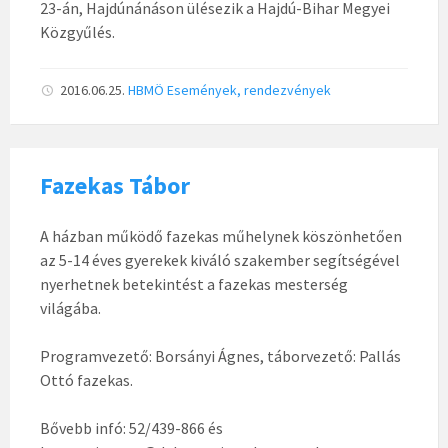
23-án, Hajdúnánáson ülésezik a Hajdú-Bihar Megyei
Közgyűlés.
2016.06.25.
HBMÖ
Események, rendezvények
Fazekas Tábor
A házban működő fazekas műhelynek köszönhetően
az 5-14 éves gyerekek kiváló szakember segítségével
nyerhetnek betekintést a fazekas mesterség
világába.
Programvezető: Borsányi Ágnes, táborvezető: Pallás
Ottó fazekas.
Bővebb infó: 52/439-866 és