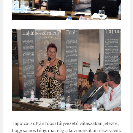
Tapolcai Zoltán főosztályvezető válaszában jelezte,
hogy sajnos tény: ma még a közmunkában résztvevők