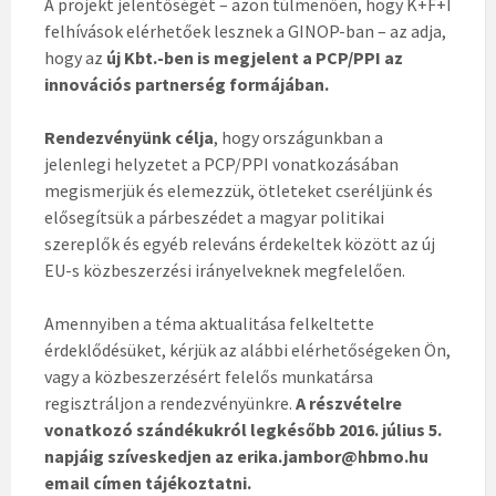
A projekt jelentőségét – azon túlmenően, hogy K+F+I
felhívások elérhetőek lesznek a GINOP-ban – az adja,
hogy az
új Kbt.-ben is megjelent a PCP/PPI az
innovációs partnerség formájában.
Rendezvényünk célja
, hogy országunkban a
jelenlegi helyzetet a PCP/PPI vonatkozásában
megismerjük és elemezzük, ötleteket cseréljünk és
elősegítsük a párbeszédet a magyar politikai
szereplők és egyéb releváns érdekeltek között az új
EU-s közbeszerzési irányelveknek megfelelően.
Amennyiben a téma aktualitása felkeltette
érdeklődésüket, kérjük az alábbi elérhetőségeken Ön,
vagy a közbeszerzésért felelős munkatársa
regisztráljon a rendezvényünkre.
A részvételre
vonatkozó szándékukról
legkésőbb 2016. július 5.
napjáig szíveskedjen az erika.jambor@hbmo.hu
email címen tájékoztatni.