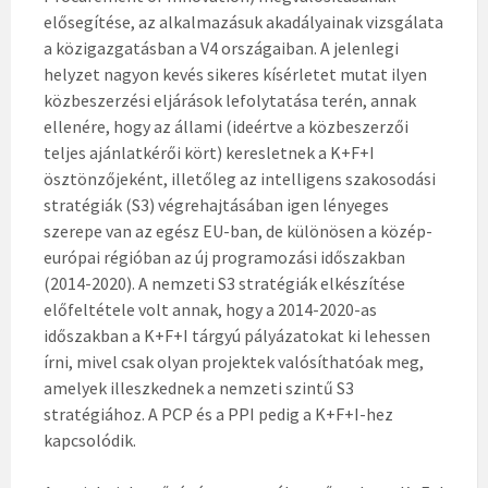
elősegítése, az alkalmazásuk akadályainak vizsgálata
a közigazgatásban a V4 országaiban. A jelenlegi
helyzet nagyon kevés sikeres kísérletet mutat ilyen
közbeszerzési eljárások lefolytatása terén, annak
ellenére, hogy az állami (ideértve a közbeszerzői
teljes ajánlatkérői kört) keresletnek a K+F+I
ösztönzőjeként, illetőleg az intelligens szakosodási
stratégiák (S3) végrehajtásában igen lényeges
szerepe van az egész EU-ban, de különösen a közép-
európai régióban az új programozási időszakban
(2014-2020). A nemzeti S3 stratégiák elkészítése
előfeltétele volt annak, hogy a 2014-2020-as
időszakban a K+F+I tárgyú pályázatokat ki lehessen
írni, mivel csak olyan projektek valósíthatóak meg,
amelyek illeszkednek a nemzeti szintű S3
stratégiához. A PCP és a PPI pedig a K+F+I-hez
kapcsolódik.