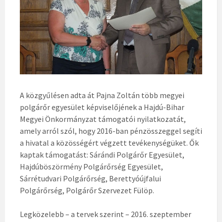
A közgyűlésen adta át Pajna Zoltán több megyei
polgárőr egyesület képviselőjének a Hajdú-Bihar
Megyei Önkormányzat támogatói nyilatkozatát,
amely arról szól, hogy 2016-ban pénzösszeggel segíti
a hivatal a közösségért végzett tevékenységüket. Ők
kaptak támogatást: Sárándi Polgárőr Egyesület,
Hajdúböszörmény Polgárőrség Egyesület,
Sárrétudvari Polgárőrség, Berettyóújfalui
Polgárőrség, Polgárőr Szervezet Fülöp.
Legközelebb – a tervek szerint – 2016. szeptember