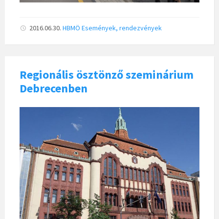
2016.06.30.
HBMÖ
Események, rendezvények
Regionális ösztönző szeminárium
Debrecenben