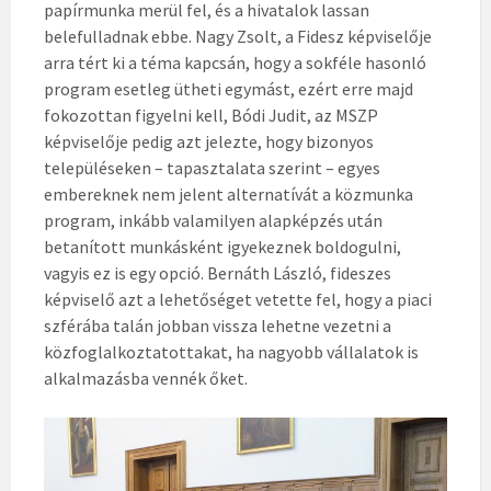
papírmunka merül fel, és a hivatalok lassan
belefulladnak ebbe. Nagy Zsolt, a Fidesz képviselője
arra tért ki a téma kapcsán, hogy a sokféle hasonló
program esetleg ütheti egymást, ezért erre majd
fokozottan figyelni kell, Bódi Judit, az MSZP
képviselője pedig azt jelezte, hogy bizonyos
településeken – tapasztalata szerint – egyes
embereknek nem jelent alternatívát a közmunka
program, inkább valamilyen alapképzés után
betanított munkásként igyekeznek boldogulni,
vagyis ez is egy opció. Bernáth László, fideszes
képviselő azt a lehetőséget vetette fel, hogy a piaci
szférába talán jobban vissza lehetne vezetni a
közfoglalkoztatottakat, ha nagyobb vállalatok is
alkalmazásba vennék őket.