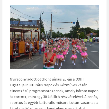
Nyíradony adott otthont június 26-án a XXIII.
Ligetaljai Kulturális Napok és Kézműves Vásár
elnevezésű programsorozatnak, amely három napon
át tartott, mintegy 30 kiállító részvételével. A zenés,
sportos és egyéb kulturális műsorok után vasárnap a
Ligetalja Főzőverseny keretében megalkotott