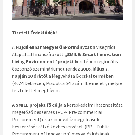
Tisztelt Érdeklődők!
A
Hajdú-Bihar Megyei Önkormányzat
a Visegrádi
Alap által finanszírozott
„SMILE: Smart Innovation
Living Environment” projekt
keretében regionális
ösztönző szemináriumot rendez
2016. július 7.
napján 10 órától
a Megyeháza Bocskai termében
(4024 Debrecen, Piac utca 54. szám II. emelet), melyre
tisztelettel meghívom.
A SMILE projekt fő célja
a kereskedelmi hasznosítást
megelőző beszerzés (PCP- Pre-commercial
Procurement) és az innovatív megoldások
beszerzését célzó közbeszerzések (PPI- Public
Procurement of Innovation) megvalósításának