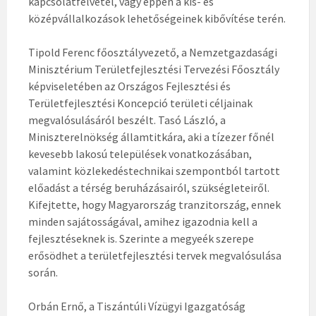
kapcsolatfelvétel, vagy éppen a kis- és
középvállalkozások lehetőségeinek kibővítése terén.
Tipold Ferenc főosztályvezető, a Nemzetgazdasági
Minisztérium Területfejlesztési Tervezési Főosztály
képviseletében az Országos Fejlesztési és
Területfejlesztési Koncepció területi céljainak
megvalósulásáról beszélt. Tasó László, a
Miniszterelnökség államtitkára, aki a tízezer főnél
kevesebb lakosú települések vonatkozásában,
valamint közlekedéstechnikai szempontból tartott
előadást a térség beruházásairól, szükségleteiről.
Kifejtette, hogy Magyarország tranzitország, ennek
minden sajátosságával, amihez igazodnia kell a
fejlesztéseknek is. Szerinte a megyeék szerepe
erősödhet a területfejlesztési tervek megvalósulása
során.
Orbán Ernő, a Tiszántúli Vízügyi Igazgatóság