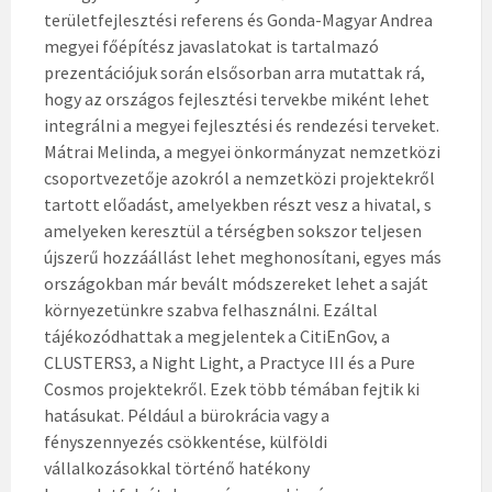
területfejlesztési referens és Gonda-Magyar Andrea
megyei főépítész javaslatokat is tartalmazó
prezentációjuk során elsősorban arra mutattak rá,
hogy az országos fejlesztési tervekbe miként lehet
integrálni a megyei fejlesztési és rendezési terveket.
Mátrai Melinda, a megyei önkormányzat nemzetközi
csoportvezetője azokról a nemzetközi projektekről
tartott előadást, amelyekben részt vesz a hivatal, s
amelyeken keresztül a térségben sokszor teljesen
újszerű hozzáállást lehet meghonosítani, egyes más
országokban már bevált módszereket lehet a saját
környezetünkre szabva felhasználni. Ezáltal
tájékozódhattak a megjelentek a CitiEnGov, a
CLUSTERS3, a Night Light, a Practyce III és a Pure
Cosmos projektekről. Ezek több témában fejtik ki
hatásukat. Például a bürokrácia vagy a
fényszennyezés csökkentése, külföldi
vállalkozásokkal történő hatékony