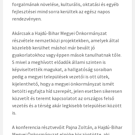
forgalmának növelése, kulturális, oktatási és egyéb
fejlesztései mind sorra kerültek az egész napos
rendezvényen.
Akárcsak a Hajdú-Bihar Megyei Önkormányzat
részvétele nemzetközi projektekben, amelyek által
közelebb kerülhet máshol már bevált jó
gyakorlatokhoz vagy éppen mások tanulhatnak tőle.
S mivel a meghívott előadók állami szinten is
képviseltették magukat, a hallgatóság soraiban
pedig a megyei települések vezetői is ott ültek,
kijelenthető, hogy a megyei önkormányzat ismét
betölti egyfajta híd szerepét, jelen esetben sikeresen
közvetít és teremt kapcsolatot az országos felső
vezetés és a térség akár legkisebb települései között
is.
A konferencia résztvevőit Pajna Zoltán, a Hajdú-Bihar
Megyei Önkormányzat elnöke köszöntötte, aki