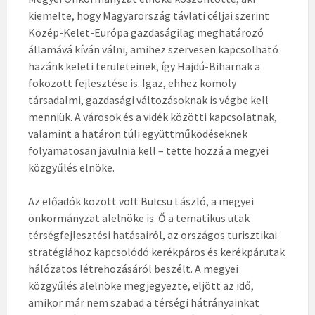
kiemelte, hogy Magyarország távlati céljai szerint
Közép-Kelet-Európa gazdaságilag meghatározó
államává kíván válni, amihez szervesen kapcsolható
hazánk keleti területeinek, így Hajdú-Biharnak a
fokozott fejlesztése is. Igaz, ehhez komoly
társadalmi, gazdasági változásoknak is végbe kell
menniük. A városok és a vidék közötti kapcsolatnak,
valamint a határon túli együttműködéseknek
folyamatosan javulnia kell – tette hozzá a megyei
közgyűlés elnöke.
Az előadók között volt Bulcsu László, a megyei
önkormányzat alelnöke is. Ő a tematikus utak
térségfejlesztési hatásairól, az országos turisztikai
stratégiához kapcsolódó kerékpáros és kerékpárutak
hálózatos létrehozásáról beszélt. A megyei
közgyűlés alelnöke megjegyezte, eljött az idő,
amikor már nem szabad a térségi hátrányainkat