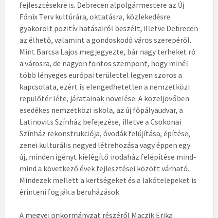
fejlesztésekre is. Debrecen alpolgármestere az Új
Főnix Terv kultúrára, oktatásra, közlekedésre
gyakorolt pozitív hatásairól beszélt, illetve Debrecen
az élhető, valamint a gondoskodó város szerepéről.
Mint Barcsa Lajos megjegyezte, bár nagy terheket ró
a városra, de nagyon fontos szempont, hogy minél
több lényeges európai területtel legyen szoros a
kapcsolata, ezért is elengedhetetlen a nemzetközi
repülőtér léte, járatainak növelése. A közeljövőben
esedékes nemzetközi iskola, az új főpályaudvar, a
Latinovits Színház befejezése, illetve a Csokonai
Színház rekonstrukciója, óvodák felújítása, építése,
zenei kulturális negyed létrehozása vagy éppen egy
új, minden igényt kielégítő irodaház felépítése mind-
mind a következő évek fejlesztései között várható.
Mindezek mellett a kertségeket és a lakótelepeket is
érinteni fogják a beruházások.
A megyei önkormányzat részéről Maczik Erika