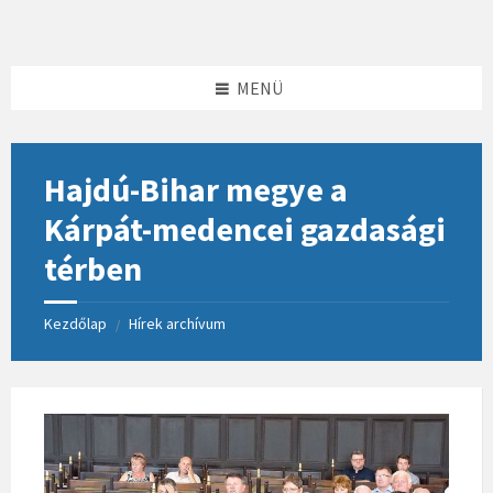
Skip
Skip
Skip
to
to
to
content
left
footer
sidebar
MENÜ
Hajdú-Bihar megye a
Kárpát-medencei gazdasági
térben
Kezdőlap
Hírek archívum
/