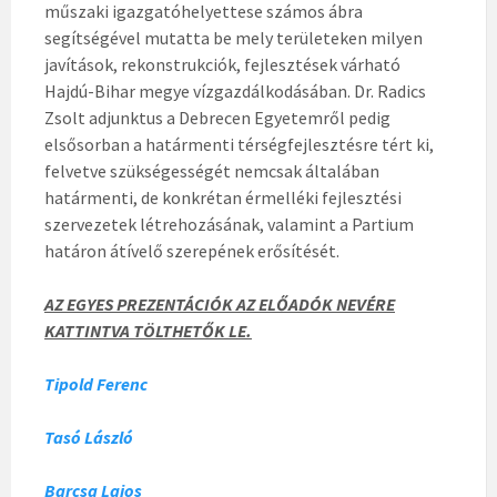
műszaki igazgatóhelyettese számos ábra
segítségével mutatta be mely területeken milyen
javítások, rekonstrukciók, fejlesztések várható
Hajdú-Bihar megye vízgazdálkodásában. Dr. Radics
Zsolt adjunktus a Debrecen Egyetemről pedig
elsősorban a határmenti térségfejlesztésre tért ki,
felvetve szükségességét nemcsak általában
határmenti, de konkrétan érmelléki fejlesztési
szervezetek létrehozásának, valamint a Partium
határon átívelő szerepének erősítését.
AZ EGYES PREZENTÁCIÓK AZ ELŐADÓK NEVÉRE
KATTINTVA TÖLTHETŐK LE.
Tipold Ferenc
Tasó László
Barcsa Lajos