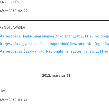
ERJESZTÉSEK
téve: 2012. 02. 22.
RENDI JAVASLAT
őterjesztés a Hajdú-Bihar Megyei Önkormányzat 2011. évi költsé
őterjesztés vagyonkezeléshez kapcsolódó beszámolók elfogadás
őterjesztés az Észak-alföldi Regionális Fejlesztési Tanács 2011.
2012. március 23.
ÍVÓ
téve: 2012. 03. 14.