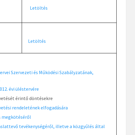
Letöltés
Letöltés
ervei Szervezeti és Működési Szabályzatának,
a
12. évi üléstervére
vetését érintő döntésekre
vetési rendeletének elfogadására
s megkötéséről
slattevő tevékenységéről, illetve a közgyűlés által