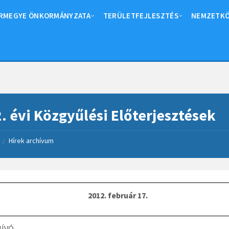
RMEGYE ÖNKORMÁNYZATA
TERÜLETFEJLESZTÉS
NEMZETKÖ
. évi Közgyűlési Előterjesztések
Hírek archívum
/
2012. február 17.
ÍVÓ