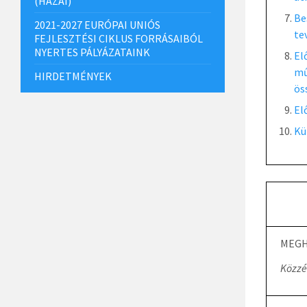
(HAZAI)
Be
2021-2027 EURÓPAI UNIÓS
te
FEJLESZTÉSI CIKLUS FORRÁSAIBÓL
NYERTES PÁLYÁZATAINK
El
mű
HIRDETMÉNYEK
ös
El
Kü
MEGH
Közzé