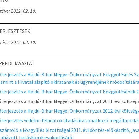
téve: 2012. 02. 10.
ERJESZTÉSEK
téve: 2012. 02. 10.
RENDI JAVASLAT
őterjesztés a Hajdú-Bihar Megyei Önkormányzat Közgyűlése és Sz
lamint a Hivatal alapító okiratának és ügyrendjének módosításár
őterjesztés a Hajdú-Bihar Megyei Önkormányzat Közgyűlésének 20
őterjesztés a Hajdú-Bihar Megyei Önkormányzat 2011. évi költség
őterjesztés a Hajdú-Bihar Megyei Önkormányzat 2012. évi költség
őterjesztés védelmi feladatok átadására vonatkozó megállapodá
számoló a közgyűlés bizottságai 2011. évi döntés-előkészítő, java
ruházott hatáskörök gyakorlásáról