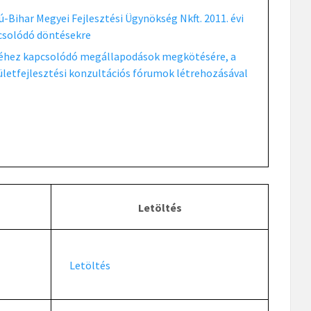
-Bihar Megyei Fejlesztési Ügynökség Nkft. 2011. évi
csolódó döntésekre
néséhez kapcsolódó megállapodások megkötésére, a
letfejlesztési konzultációs fórumok létrehozásával
Letöltés
Letöltés