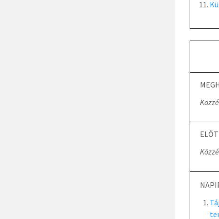
Kü
MEGH
Közzé
ELŐT
Közzé
NAPI
Tá
te