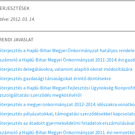
ERJESZTÉSEK
téve: 2012. 03. 14.
RENDI JAVASLAT
őterjesztés a Hajdú-Bihar Megyei Önkormányzat hatályos rendelet
számoló a Hajdú-Bihar Megyei Önkormányzat 2011-2014. évi gazda
őterjesztés delegálásokra, valamint alapító okirat módosítására
őterjesztés gazdasági társaságokat érintő döntésekre
őterjesztés a Hajdú-Bihar Megyei Fejlesztési Ügynökség Nonprofit 
zszolgáltatási szerződés megkötéséről
őterjesztés a megyei önkormányzat 2012-2014. időszakra vonatkozó
őterjesztés pályázatokkal, támogatási szerződésekkel kapcsolat
őterjesztés az átadott gyermekvédelmi feladatok elszámolásával
számoló a Hajdú-Bihar Megyei Önkormányzat 2011. évi nemzetközi