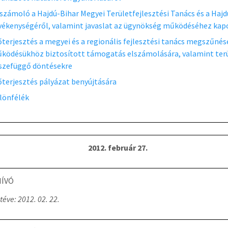
számoló a Hajdú-Bihar Megyei Területfejlesztési Tanács és a Hajdú
vékenységéről, valamint javaslat az ügynökség működéséhez kap
őterjesztés a megyei és a regionális fejlesztési tanács megszű
ködésükhöz biztosított támogatás elszámolására, valamint terü
szefüggő döntésekre
őterjesztés pályázat benyújtására
lönfélék
2012. február 27.
ÍVÓ
téve: 2012. 02. 22.