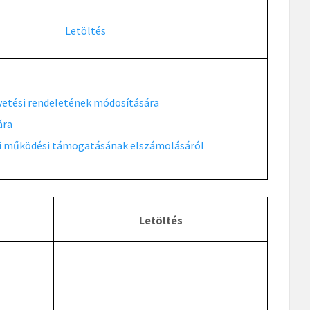
Letöltés
gvetési rendeletének módosítására
ára
 évi működési támogatásának elszámolásáról
Letöltés