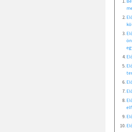
Be
me
El
kö
El
ön
eg
El
El
te
El
El
El
el
El
El