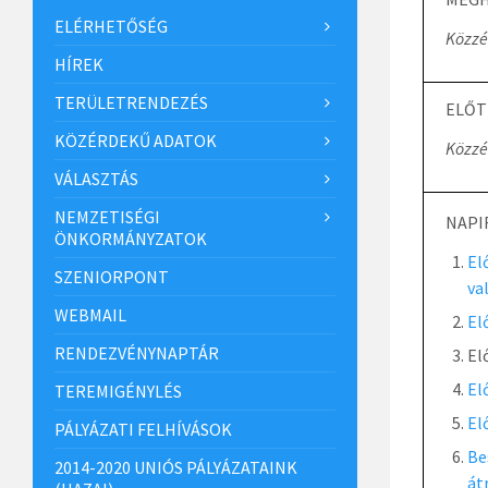
ELÉRHETŐSÉG
Közzé
HÍREK
TERÜLETRENDEZÉS
ELŐT
KÖZÉRDEKŰ ADATOK
Közzé
VÁLASZTÁS
NEMZETISÉGI
NAPI
ÖNKORMÁNYZATOK
El
SZENIORPONT
va
WEBMAIL
El
RENDEZVÉNYNAPTÁR
El
El
TEREMIGÉNYLÉS
El
PÁLYÁZATI FELHÍVÁSOK
Be
2014-2020 UNIÓS PÁLYÁZATAINK
át