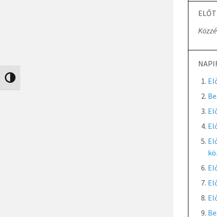
ELŐT
Közzé
NAPI
Nagy kontraszt váltása
El
Be
El
El
El
kö
El
El
El
Be