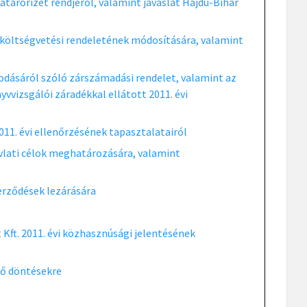
árőrizet rendjéről, valamint javaslat Hajdú-Bihar
i költségvetési rendeletének módosítására, valamint
odásáról szóló zárszámadási rendelet, valamint az
vizsgálói záradékkal ellátott 2011. évi
11. évi ellenőrzésének tapasztalatairól
vlati célok meghatározására, valamint
erződések lezárására
 Kft. 2011. évi közhasznúsági jelentésének
tő döntésekre