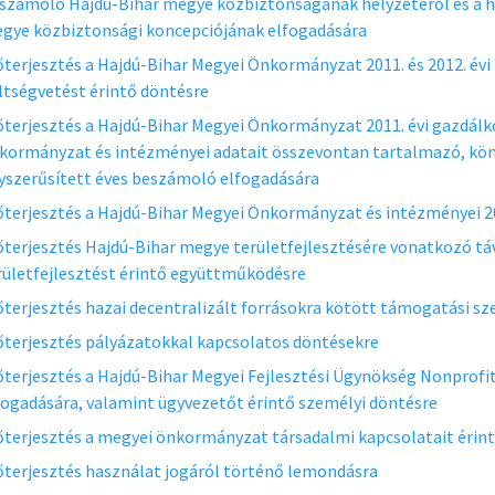
számoló Hajdú-Bihar megye közbiztonságának helyzetéről és a hat
gye közbiztonsági koncepciójának elfogadására
őterjesztés a Hajdú-Bihar Megyei Önkormányzat 2011. és 2012. év
ltségvetést érintő döntésre
őterjesztés a Hajdú-Bihar Megyei Önkormányzat 2011. évi gazdálk
kormányzat és intézményei adatait összevontan tartalmazó, könyv
yszerűsített éves beszámoló elfogadására
őterjesztés a Hajdú-Bihar Megyei Önkormányzat és intézményei 20
őterjesztés Hajdú-Bihar megye területfejlesztésére vonatkozó tá
rületfejlesztést érintő együttműködésre
őterjesztés hazai decentralizált forrásokra kötött támogatási sz
őterjesztés pályázatokkal kapcsolatos döntésekre
őterjesztés a Hajdú-Bihar Megyei Fejlesztési Ügynökség Nonprofit
fogadására, valamint ügyvezetőt érintő személyi döntésre
őterjesztés a megyei önkormányzat társadalmi kapcsolatait érin
őterjesztés használat jogáról történő lemondásra