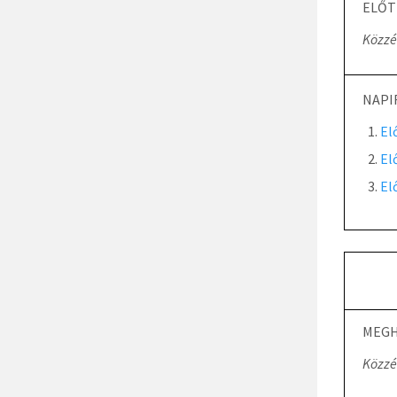
ELŐT
Közzé
NAPI
El
El
El
MEGH
Közzé