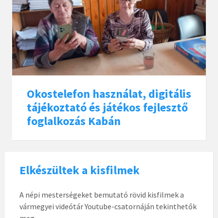
Okostelefon használat, digitális
tájékoztató és játékos fejlesztő
foglalkozás Kabán
Elkészültek a kisfilmek
A népi mesterségeket bemutató rövid kisfilmek a
vármegyei videótár Youtube-csatornáján tekinthetők