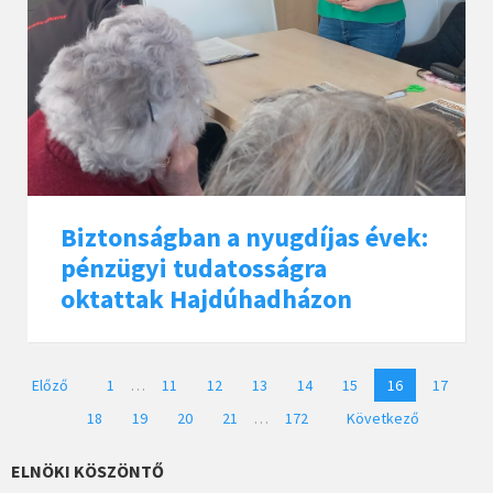
Biztonságban a nyugdíjas évek:
pénzügyi tudatosságra
oktattak Hajdúhadházon
Bejegyzések
Előző
1
…
11
12
13
14
15
16
17
lapozása
18
19
20
21
…
172
Következő
ELNÖKI KÖSZÖNTŐ