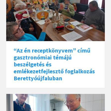
“Az én receptkönyvem” című
gasztronómiai témájú
beszélgetés és
emlékezetfejlesztő foglalkozás
Berettyóújfaluban