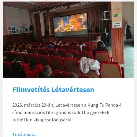
Filmvetítés Létavértesen
2026. március 20-án, Létavértesen a Kung Fu Panda 4
című animációs film gondoskodott a gyerekek
felhőtlen kikapcsolódásáról.
Továbbiak...