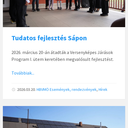
Tudatos fejlesztés Sápon
2026. március 20-án átadták a Versenyképes Járások
Program I. ütem keretében megvalósult fejlesztést.
Továbbiak...
2026.03.20.
HBVMÖ
Események, rendezvények
,
Hírek