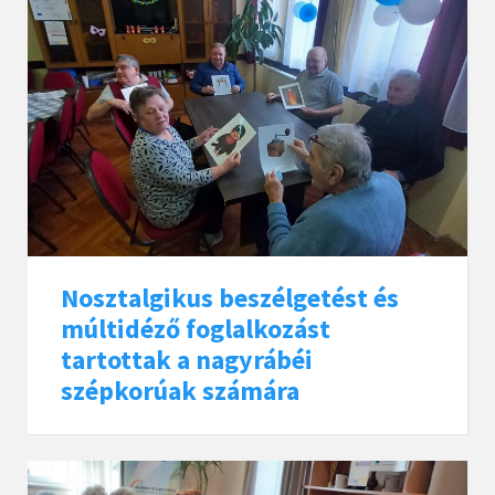
Nosztalgikus beszélgetést és
múltidéző foglalkozást
tartottak a nagyrábéi
szépkorúak számára