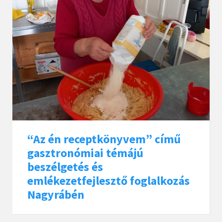
“Az én receptkönyvem” című
gasztronómiai témájú
beszélgetés és
emlékezetfejlesztő foglalkozás
Nagyrábén