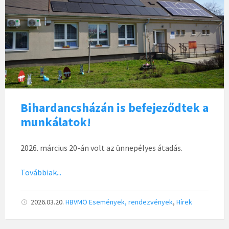
Bihardancsházán is befejeződtek a
munkálatok!
2026. március 20-án volt az ünnepélyes átadás.
Továbbiak...
2026.03.20.
HBVMÖ
Események, rendezvények
,
Hírek