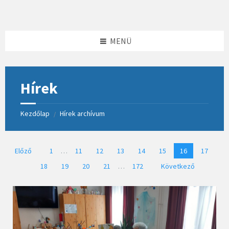
Skip
Skip
Skip
to
to
to
content
left
footer
sidebar
MENÜ
Hírek
Kezdőlap
Hírek archívum
/
Bejegyzések
Előző
1
…
11
12
13
14
15
16
17
lapozása
18
19
20
21
…
172
Következő