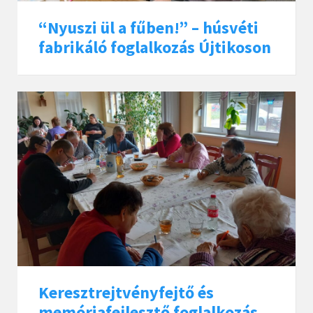
“Nyuszi ül a fűben!” – húsvéti
fabrikáló foglalkozás Újtikoson
Keresztrejtvényfejtő és
memóriafejlesztő foglalkozás