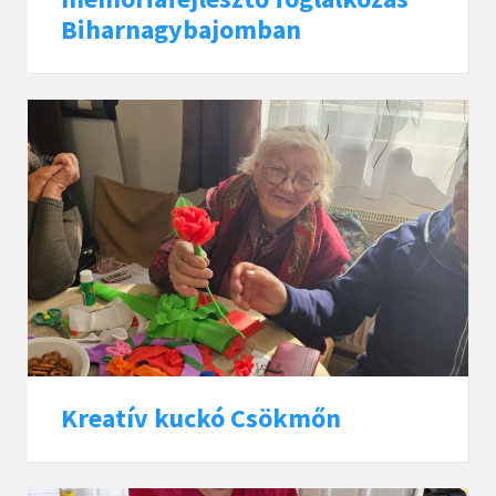
Biharnagybajomban
Kreatív kuckó Csökmőn