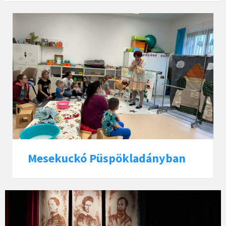
Mesekuckó Püspökladányban