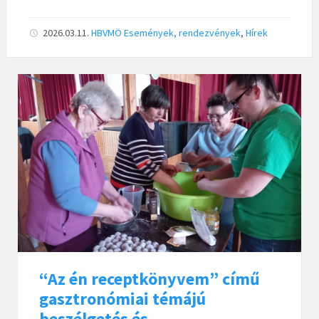
2026.03.11.
HBVMÖ
Események, rendezvények
,
Hírek
“Az én receptkönyvem” című
gasztronómiai témájú
beszélgetés és