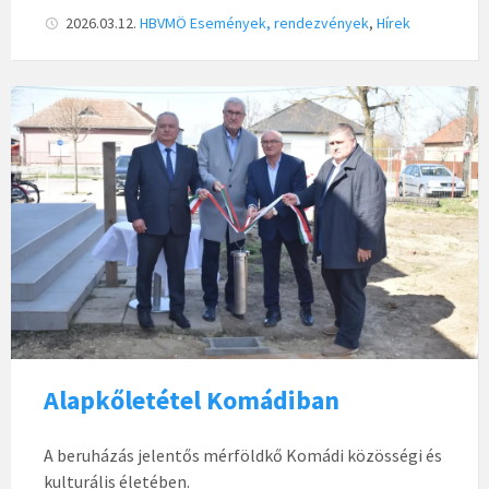
2026.03.12.
HBVMÖ
Események, rendezvények
,
Hírek
Alapkőletétel Komádiban
A beruházás jelentős mérföldkő Komádi közösségi és
kulturális életében.