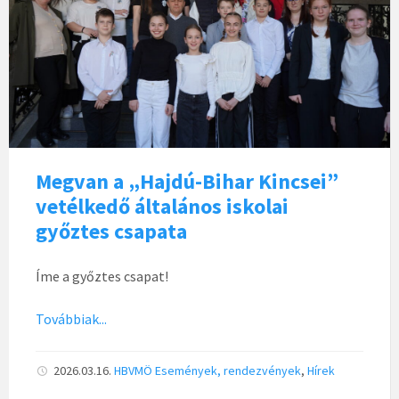
Megvan a „Hajdú-Bihar Kincsei”
vetélkedő általános iskolai
győztes csapata
Íme a győztes csapat!
Továbbiak...
2026.03.16.
HBVMÖ
Események, rendezvények
,
Hírek