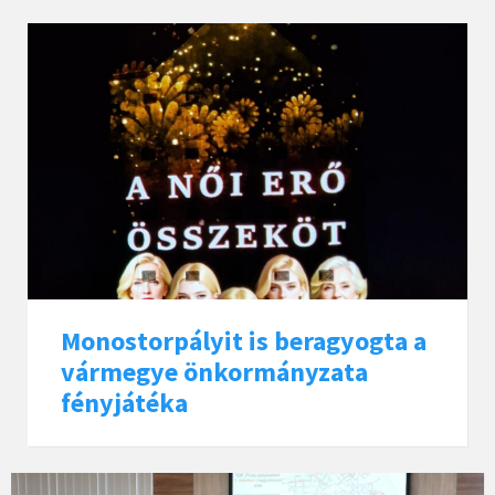
Monostorpályit is beragyogta a
vármegye önkormányzata
fényjátéka