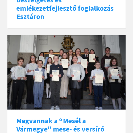
emlékezetfejlesztő foglalkozás
Esztáron
Megvannak a “Mesél a
Vármegye” mese- és versíró