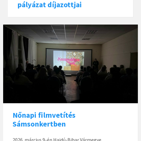
pályázat díjazottjai
Nőnapi filmvetítés
Sámsonkertben
2026. március 9-én Hajdú-Bihar Vármegye