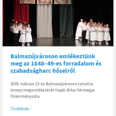
Balmazújvároson emlékeztünk
meg az 1848–49-es forradalom és
szabadságharc hőseiről
2026. március 13-án Balmazújvároson tartotta
ünnepi megemlékezését Hajdú-Bihar Vármegye
Önkormányzata.
Továbbiak...