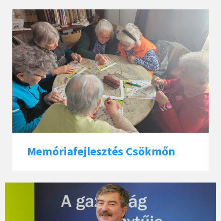
Memóriafejlesztés Csökmőn