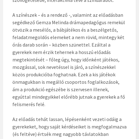
szövögetésébe, interaktívvá téve a színdarabot.
A színészek – és a rendező -, valamint az előadásban
segédkező Gemza Melinda drámapedagógus remekül
ötvözik a mesélős, a bábjátékos és a beszélgetős,
feladatmegoldós elemeket a nem rövid, mintegy két
órás darab során – közben szünettel. Ezáltal a
gyerekek nem érzik tehernek a hosszú előadás
megtekintését – főleg úgy, hogy időnként játékos,
mozgással, sok nevetéssel is járó, a színészekkel
közös produkcióba foghatnak. Ezek a kis játékok
önmagukban is megálló csoportos foglalkozások,
ám a produkció egészébe is szervesen illenek,
egyúttal mindegyikkel előrébb jutnak a gyerekek a fő
felismerés felé.
Az előadás tehát lassan, lépésenként vezeti odáig a
gyerekeket, hogy saját kérdéseiket is megfogalmazva
(és feltéve) értsék meg nagyobb távlatokban