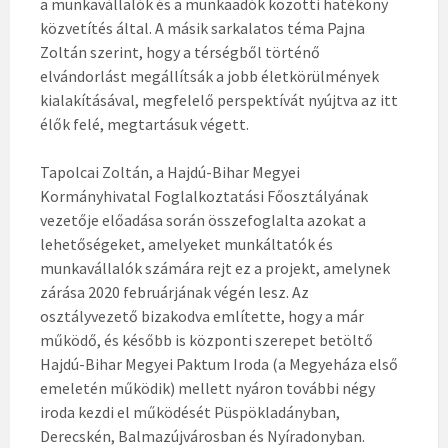
a munkavállalók és a munkaadók közötti hatékony
közvetítés által. A másik sarkalatos téma Pajna
Zoltán szerint, hogy a térségből történő
elvándorlást megállítsák a jobb életkörülmények
kialakításával, megfelelő perspektívát nyújtva az itt
élők felé, megtartásuk végett.
Tapolcai Zoltán, a Hajdú-Bihar Megyei
Kormányhivatal Foglalkoztatási Főosztályának
vezetője előadása során összefoglalta azokat a
lehetőségeket, amelyeket munkáltatók és
munkavállalók számára rejt ez a projekt, amelynek
zárása 2020 februárjának végén lesz. Az
osztályvezető bizakodva említette, hogy a már
működő, és később is központi szerepet betöltő
Hajdú-Bihar Megyei Paktum Iroda (a Megyeháza első
emeletén működik) mellett nyáron további négy
iroda kezdi el működését Püspökladányban,
Derecskén, Balmazújvárosban és Nyíradonyban.