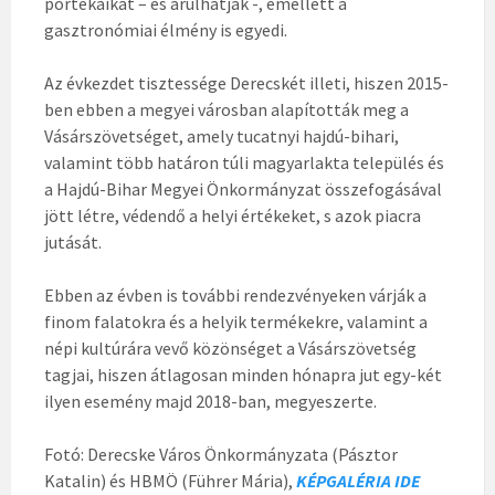
portékáikat – és árulhatják -, emellett a
gasztronómiai élmény is egyedi.
Az évkezdet tisztessége Derecskét illeti, hiszen 2015-
ben ebben a megyei városban alapították meg a
Vásárszövetséget, amely tucatnyi hajdú-bihari,
valamint több határon túli magyarlakta település és
a Hajdú-Bihar Megyei Önkormányzat összefogásával
jött létre, védendő a helyi értékeket, s azok piacra
jutását.
Ebben az évben is további rendezvényeken várják a
finom falatokra és a helyik termékekre, valamint a
népi kultúrára vevő közönséget a Vásárszövetség
tagjai, hiszen átlagosan minden hónapra jut egy-két
ilyen esemény majd 2018-ban, megyeszerte.
Fotó: Derecske Város Önkormányzata (Pásztor
Katalin) és HBMÖ (Führer Mária),
KÉPGALÉRIA IDE