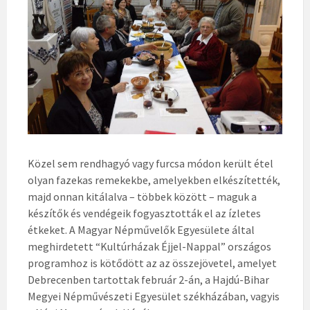
Közel sem rendhagyó vagy furcsa módon került étel
olyan fazekas remekekbe, amelyekben elkészítették,
majd onnan kitálalva – többek között – maguk a
készítők és vendégeik fogyasztották el az ízletes
étkeket. A Magyar Népművelők Egyesülete által
meghirdetett “Kultúrházak Éjjel-Nappal” országos
programhoz is kötődött az az összejövetel, amelyet
Debrecenben tartottak február 2-án, a Hajdú-Bihar
Megyei Népművészeti Egyesület székházában, vagyis