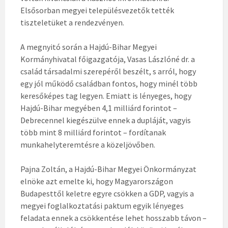
Elsősorban megyei településvezetők tették
tiszteletüket a rendezvényen.
A megnyitó során a Hajdú-Bihar Megyei
Kormányhivatal főigazgatója, Vasas Lászlóné dr. a
család társadalmi szerepéről beszélt, s arról, hogy
egy jól működő családban fontos, hogy minél több
keresőképes tag legyen. Emiatt is lényeges, hogy
Hajdú-Bihar megyében 4,1 milliárd forintot –
Debrecennel kiegészülve ennek a dupláját, vagyis
több mint 8 milliárd forintot – fordítanak
munkahelyteremtésre a közeljövőben.
Pajna Zoltán, a Hajdú-Bihar Megyei Önkormányzat
elnöke azt emelte ki, hogy Magyarországon
Budapesttől keletre egyre csökken a GDP, vagyis a
megyei foglalkoztatási paktum egyik lényeges
feladata ennek a csökkentése lehet hosszabb távon –