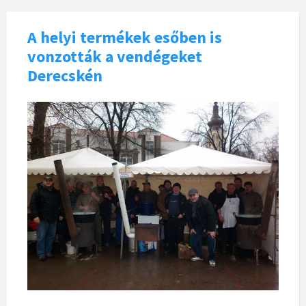
A helyi termékek esőben is
vonzották a vendégeket
Derecskén