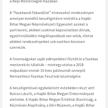
a Népi Mesterségek Házában.
A “Fazekasok Fakanállal” elnevezésű rendezvényen
amolyan évindító beszélgetésre invitálta a Hajdú-
Bihar Megyei Népművészeti Egyesület azokat a
partnereit, akikkel szakmai kapcsolatban állnak,
együttműködési megállapodásuk van velük, illetve
akikkel rendezvényeiket sok esetben közösen
szervezik.
A finomságokat saját edényeikben főzték ki a fazekas
mesterek és tálalták – mintegy utalva a 2018
májusában immár 10 éves jubileumát ünneplő
Nemzetközi Fazekas Fesztivál közelségére.
A beszélgetéssel egybekötött estebéden részt vett
Bulcsu László, a Hajdú-Bihar Megyei Önkormányzat
alelnöke. A Hajdú-Bihar Megyei Értéktár Bizottság, a
Kézműves Alapítvány, a Déri Múzeum, a Hajdú-Bihar