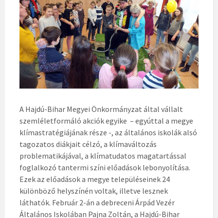
A Hajdú-Bihar Megyei Önkormányzat által vállalt
szemléletformáló akciók egyike – egyúttal a megye
klímastratégiájának része -, az általános iskolák alsó
tagozatos diákjait célzó, a klímaváltozás
problematikájával, a klímatudatos magatartással
foglalkozó tantermi színi előadások lebonyolítása.
Ezek az előadások a megye településeinek 24
különböző helyszínén voltak, illetve lesznek
láthatók. Február 2-án a debreceni Árpád Vezér
Általános Iskolában Pajna Zoltán, a Hajdú-Bihar