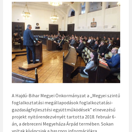
A Hajdú-Bihar Megyei Önkormányzat a „Megyei szintű
foglalkoztatási megállapodások foglalkoztatási-
gazdaságfejlesztési együttműködések” elnevezésű
projekt nyitórendezvényét tartotta 2018. február 6-
án, a debreceni Megyeháza Árpád termében. Sokan
voltak kíváncsiak a hasznos információkra.