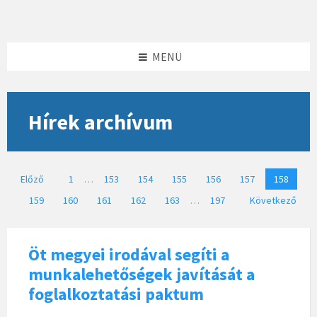
Skip
Skip
Skip
to
to
to
content
left
footer
sidebar
MENÜ
Hírek archívum
Bejegyzések
Előző
1
…
153
154
155
156
157
158
lapozása
159
160
161
162
163
…
197
Következő
Öt megyei irodával segíti a
munkalehetőségek javítását a
foglalkoztatási paktum