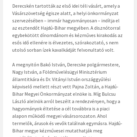
Derecskén tartották az első idei téli vásárt, amely a
Vásárszövetség égisze alatt, a helyi önkormányzat
szervezésében – immár hagyományosan – indítja el
az esztendőt Hajdú-Bihar megyében. A disznótorral
egybekötött dínomdánom és kézműves kirakodás az
esős idő ellenére is élvezetes, szórakoztató, s nem
utolsó sorban ízek kavalkádját felvonultató volt.
A megnyitón Bakó István, Derecske polgármestere,
Nagy István, a Földművelésügyi Minisztérium
államtitkára és Dr. Vitányi István országgyűlési
képviselő mellett részt vett Pajna Zoltán, a Hajdú-
Bihar Megyei Önkormányzat elnöke is. Míg Bulcsu
László alelnök arról beszélt a rendezvényen, hogy a
hagyományok éltetése a cél továbbra is a piaci
alapon működő megyei vásársorozaton. Ahol
termelők, árusok és vevők találnak egymásra. Hajdú-
Bihar megye kézművesei mutathatják meg