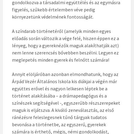
gondolkozva a társadalmi együttélés és az egymásra
figyelés, szűkebb értelemben véve pedig
környezetünk védelmének fontosságát.
A színdarab történetéről (amelyik minden egyes
előadás során változik a vége felé, hiszen éppen ez a
lényeg, hogy a gyereknézők maguk alakíthatják azt)
nem lenne szerencsés bővebben beszélni. Legyen ez
meglepetés minden gyerek és felnőtt számára!
Annyit elöljáróban azonban elmondhatunk, hogy az
Árpád Vezér Általános Iskola kis diákjai a végén már
együttes erővel és nagyon lelkesen léptek be a
történet alakításába – a drámapedagógus és a
színészek segítségével -, egyszerűbb részszerepeket
maguk is eljátszva. A kiváló zeneválasztás, az első
ránézésre feleslegesnek tűnő tárgyak tudatos
bevonása a történetbe, az egyszerű, gyerekek
számára is érthető, mégis, némi gondolkodást,