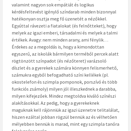
valamint nagyon sok empátiát és logikus
kérdésfeltevést igénylő színdarab minden bizonnyal
hatékonyan osztja meg fő üzenetét a nézőkkel.
Egyúttal rávezeti a fiatalokat (és felnőtteket), hogy
melyek az igazi emberi, társadalmi és melyek a talmi
értékek. Avagy: nem minden arany, ami fénylik…
Érdekes az a megoldás is, hogy a kimondottan
egyszerű, az iskolák bármilyen terméből percek alatt
rögtönzött színpadot (és nézőteret) varázsoló
díszlet és a gyerekek számára könnyen felismerhető,
számukra egyből befogadható színi kellékek (pl.
okostelefon és szimpla pomponok, porszívó és több
funkciós zsámoly) milyen jól illeszkednek a darabba,
milyen kifejezőek. Mindez megtoldva kiváló színészi
alakításokkal. Az pedig, hogy a gyerekeknek
maguknak kell rájönniük az igazi üzenetre telitalálat,
hiszen ezáltal jobban rögzül bennük az és vélhetően
mélyebben bennük is marad, mint egy szimpla tanóra