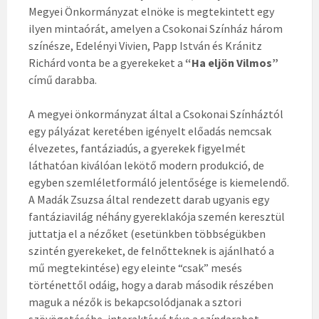
Megyei Önkormányzat elnöke is megtekintett egy
ilyen mintaórát, amelyen a Csokonai Színház három
színésze, Edelényi Vivien, Papp István és Kránitz
Richárd vonta be a gyerekeket a
“Ha eljön Vilmos”
című darabba.
A megyei önkormányzat által a Csokonai Színháztól
egy pályázat keretében igényelt előadás nemcsak
élvezetes, fantáziadús, a gyerekek figyelmét
láthatóan kiválóan lekötő modern produkció, de
egyben szemléletformáló jelentősége is kiemelendő.
A Madák Zsuzsa által rendezett darab ugyanis egy
fantáziavilág néhány gyereklakója szemén keresztül
juttatja el a nézőket (esetünkben többségükben
szintén gyerekeket, de felnőtteknek is ajánlható a
mű megtekintése) egy eleinte “csak” mesés
történettől odáig, hogy a darab második részében
maguk a nézők is bekapcsolódjanak a sztori