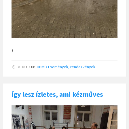
)
2018.02.06.
HBMÖ
Események, rendezvények
Így lesz ízletes, ami kézműves