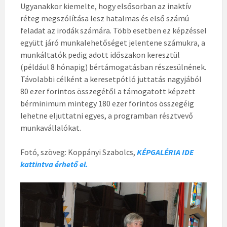
Ugyanakkor kiemelte, hogy elsősorban az inaktív
réteg megszólítása lesz hatalmas és első számú
feladat az irodák számára. Több esetben ez képzéssel
együtt járó munkalehetőséget jelentene számukra, a
munkáltatók pedig adott időszakon keresztül
(például 8 hónapig) bértámogatásban részesülnének.
Távolabbi célként a keresetpótló juttatás nagyjából
80 ezer forintos összegétől a támogatott képzett
bérminimum mintegy 180 ezer forintos összegéig
lehetne eljuttatni egyes, a programban résztvevő
munkavállalókat.
Fotó, szöveg: Koppányi Szabolcs,
KÉPGALÉRIA IDE
kattintva érhető el.