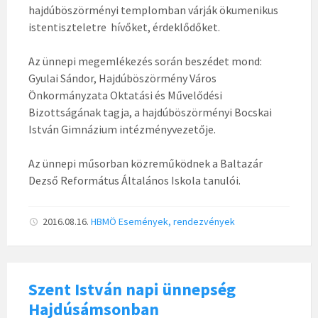
hajdúböszörményi templomban várják ökumenikus
istentiszteletre hívőket, érdeklődőket.
Az ünnepi megemlékezés során beszédet mond:
Gyulai Sándor, Hajdúböszörmény Város
Önkormányzata Oktatási és Művelődési
Bizottságának tagja, a hajdúböszörményi Bocskai
István Gimnázium intézményvezetője.
Az ünnepi műsorban közreműködnek a Baltazár
Dezső Református Általános Iskola tanulói.
2016.08.16.
HBMÖ
Események, rendezvények
Szent István napi ünnepség
Hajdúsámsonban