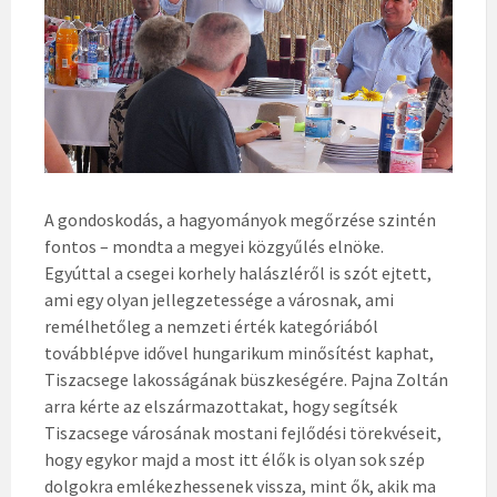
A gondoskodás, a hagyományok megőrzése szintén
fontos – mondta a megyei közgyűlés elnöke.
Egyúttal a csegei korhely halászléről is szót ejtett,
ami egy olyan jellegzetessége a városnak, ami
remélhetőleg a nemzeti érték kategóriából
továbblépve idővel hungarikum minősítést kaphat,
Tiszacsege lakosságának büszkeségére. Pajna Zoltán
arra kérte az elszármazottakat, hogy segítsék
Tiszacsege városának mostani fejlődési törekvéseit,
hogy egykor majd a most itt élők is olyan sok szép
dolgokra emlékezhessenek vissza, mint ők, akik ma