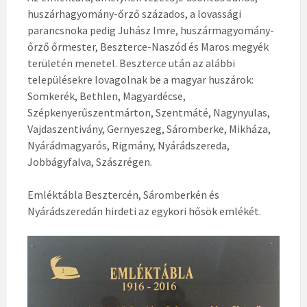
huszárhagyomány-őrző százados, a lovassági
parancsnoka pedig Juhász Imre, huszármagyomány-
őrző őrmester, Beszterce-Naszód és Maros megyék
területén menetel. Beszterce után az alábbi
településekre lovagolnak be a magyar huszárok:
Somkerék, Bethlen, Magyardécse,
Szépkenyerűszentmárton, Szentmáté, Nagynyulas,
Vajdaszentivány, Gernyeszeg, Sáromberke, Mikháza,
Nyárádmagyarós, Rigmány, Nyárádszereda,
Jobbágyfalva, Szászrégen.
Emléktábla Besztercén, Sáromberkén és
Nyárádszeredán hirdeti az egykori hősök emlékét.