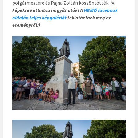
polgármestere és Pajna Zoltán köszöntötték.
(A
képekre kattintva nagyíthatók! A
HBMÖ facebook
oldalán teljes képgalériát
tekinthetnek meg az
eseményről!)