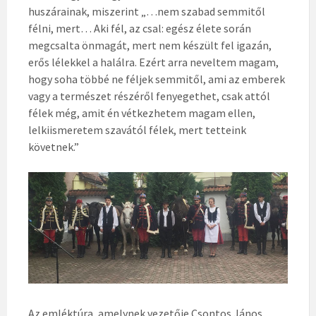
huszárainak, miszerint „…nem szabad semmitől
félni, mert… Aki fél, az csal: egész élete során
megcsalta önmagát, mert nem készült fel igazán,
erős lélekkel a halálra. Ezért arra neveltem magam,
hogy soha többé ne féljek semmitől, ami az emberek
vagy a természet részéről fenyegethet, csak attól
félek még, amit én vétkezhetem magam ellen,
lelkiismeretem szavától félek, mert tetteink
követnek.”
Az emléktúra, amelynek vezetője Csontos János,