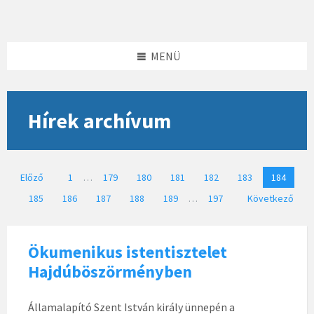
Skip
Skip
Skip
to
to
to
content
left
footer
sidebar
MENÜ
Hírek archívum
Bejegyzések
Előző
1
…
179
180
181
182
183
184
lapozása
185
186
187
188
189
…
197
Következő
Ökumenikus istentisztelet
Hajdúböszörményben
Államalapító Szent István király ünnepén a