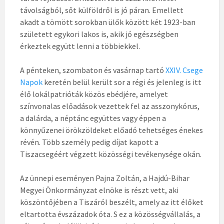
távolságból, sőt külföldről is jó páran. Emellett
akadt a tömött sorokban ülők között két 1923-ban
született egykori lakos is, akik jó egészségben
érkeztek együtt lenni a többiekkel.
A pénteken, szombaton és vasárnap tartó
XXIV. Csege
Napok
keretén belül került sor a régi és jelenleg is itt
élő lokálpatrióták közös ebédjére, amelyet
színvonalas előadások vezettek fel az asszonykórus,
a dalárda, a néptánc együttes vagy éppen a
könnyűzenei örökzöldeket előadó tehetséges énekes
révén. Több személy pedig díjat kapott a
Tiszacsegéért végzett közösségi tevékenysége okán.
Az ünnepi eseményen Pajna Zoltán, a Hajdú-Bihar
Megyei Önkormányzat elnöke is részt vett, aki
köszöntőjében a Tiszáról beszélt, amely az itt élőket
eltartotta évszázadok óta. S ez a közösségvállalás, a