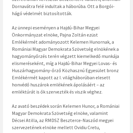
Dornavátra felé indultak a háborúba. Ott a Borgói-
hágó védelmét biztosították.
Az ünnepi eseményen a Hajdú-Bihar Megyei
Önkormányzat elnöke, Pajna Zoltán ezüst
Emlékérmét adományozott Kelemen Hunornak, a
Romániai Magyar Demokrata Szövetség elnökének a
hagyományőrzés terén végzett kiemelkedő munkája
elismeréseként, míg a Hajdú-Bihar Megyei Lovas- és
Huszárhagyomány-őrző Közhasznú Egyesület bronz
Emlékérmét kapott az I. világháborúban elesett
honvédő huszárok emlékének ápolásáért – az
emléktúrát is ők szervezték és viszik véghez.
Az avató beszédek során Kelemen Hunor, a Romániai
Magyar Demokrata Szövetség elnöke, valamint
Décsei Atilla, az RMDSZ Beszterce-Naszód megyei
szervezetének elnöke mellett Ovidiu Cretu,