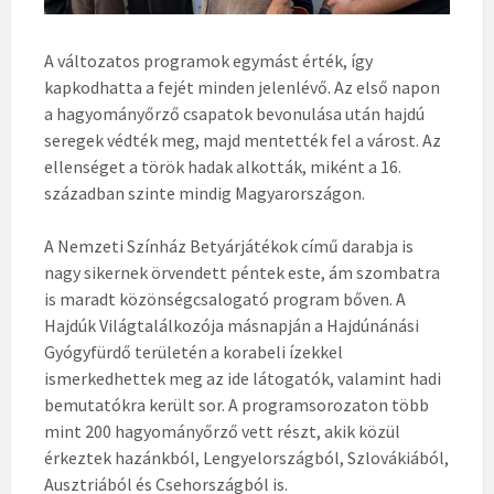
A változatos programok egymást érték, így
kapkodhatta a fejét minden jelenlévő. Az első napon
a hagyományőrző csapatok bevonulása után hajdú
seregek védték meg, majd mentették fel a várost. Az
ellenséget a török hadak alkották, miként a 16.
században szinte mindig Magyarországon.
A Nemzeti Színház Betyárjátékok című darabja is
nagy sikernek örvendett péntek este, ám szombatra
is maradt közönségcsalogató program bőven. A
Hajdúk Világtalálkozója másnapján a Hajdúnánási
Gyógyfürdő területén a korabeli ízekkel
ismerkedhettek meg az ide látogatók, valamint hadi
bemutatókra került sor. A programsorozaton több
mint 200 hagyományőrző vett részt, akik közül
érkeztek hazánkból, Lengyelországból, Szlovákiából,
Ausztriából és Csehországból is.