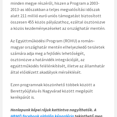
minden megye részéről, hiszen a Program a 2003-
2013-as időszakban a teljes megvalósítási időszak
alatt 211 millió euró uniós támogatást biztosított
összesen 455 közös pályázathoz, ezáltal ösztönözve
a közös kezdeményezéseket az országhatár mentén.
Az Együttműködési Program (ROHU) a román–
magyar országhatár mentén elhelyezkedő területek
számára adja meg a fejlődés lehetőségét,
ösztönözve a határvidék integrációját, az
együttműködés felélénkítését, illetve az államhatár
által előidézett akadályok mérséklését.
Ezen programnak köszönhető többek között a
Berettyóújfalu és Nagyvárad között megépült
kerékpárút is.
Honlapunk képei rájuk kattintva nagyíthatók. A
HBMÖ facebook oldalán képgaléria
tekinthető meg.