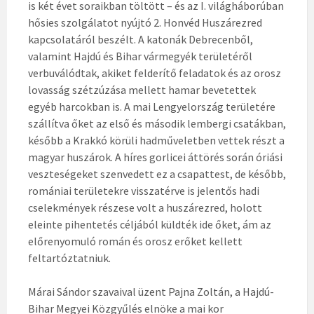
is két évet soraikban töltött – és az I. világháborúban
hősies szolgálatot nyújtó 2. Honvéd Huszárezred
kapcsolatáról beszélt. A katonák Debrecenből,
valamint Hajdú és Bihar vármegyék területéről
verbuválódtak, akiket felderítő feladatok és az orosz
lovasság szétzúzása mellett hamar bevetettek
egyéb harcokban is. A mai Lengyelország területére
szállítva őket az első és második lembergi csatákban,
később a Krakkó körüli hadműveletben vettek részt a
magyar huszárok. A híres gorlicei áttörés során óriási
veszteségeket szenvedett ez a csapattest, de később,
romániai területekre visszatérve is jelentős hadi
cselekmények részese volt a huszárezred, holott
eleinte pihentetés céljából küldték ide őket, ám az
előrenyomuló román és orosz erőket kellett
feltartóztatniuk.
Márai Sándor szavaival üzent Pajna Zoltán, a Hajdú-
Bihar Megyei Közgyűlés elnöke a mai kor