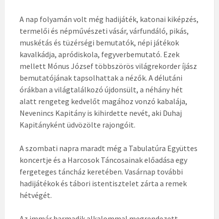
A nap folyamán volt még hadijáték, katonai kiképzés,
termelői és népművészeti vásár, várfundáló, pikás,
muskétás és tüzérségi bemutatók, népi játékok
kavalkádja, apródiskola, fegyverbemutató. Ezek
mellett Mónus József többszörös világrekorder íjász
bemutatójának tapsolhattak a nézők. A délutáni
órákban a világtalálkozó újdonsült, a néhány hét
alatt rengeteg kedvelőt magához vonzó kabalája,
Nevenincs Kapitány is kihirdette nevét, aki Duhaj
Kapitányként üdvözölte rajongóit.
A szombati napra maradt még a Tabulatúra Együttes
koncertje és a Harcosok Táncosainak előadása egy
fergeteges táncház keretében. Vasárnap további
hadijátékok és tábori istentisztelet zárta a remek
hétvégét.
Az immár harmadik alkalommal megrendezett