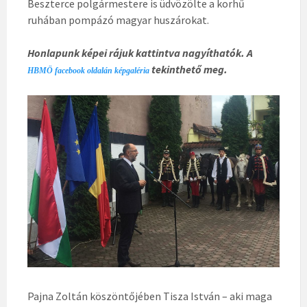
Beszterce polgármestere is üdvözölte a korhű
ruhában pompázó magyar huszárokat.
Honlapunk képei rájuk kattintva nagyíthatók. A
tekinthető meg.
HBMÖ facebook oldalán képgaléria
Pajna Zoltán köszöntőjében Tisza István – aki maga