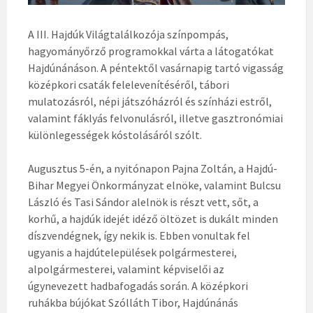
A III. Hajdúk Világtalálkozója színpompás,
hagyományőrző programokkal várta a látogatókat
Hajdúnánáson. A péntektől vasárnapig tartó vigasság
középkori csaták felelevenítéséről, tábori
mulatozásról, népi játszóházról és színházi estről,
valamint fáklyás felvonulásról, illetve gasztronómiai
különlegességek kóstolásáról szólt.
Augusztus 5-én, a nyitónapon Pajna Zoltán, a Hajdú-
Bihar Megyei Önkormányzat elnöke, valamint Bulcsu
László és Tasi Sándor alelnök is részt vett, sőt, a
korhű, a hajdúk idejét idéző öltözet is dukált minden
díszvendégnek, így nekik is. Ebben vonultak fel
ugyanis a hajdútelepülések polgármesterei,
alpolgármesterei, valamint képviselői az
úgynevezett hadbafogadás során. A középkori
ruhákba bújókat Szólláth Tibor, Hajdúnánás