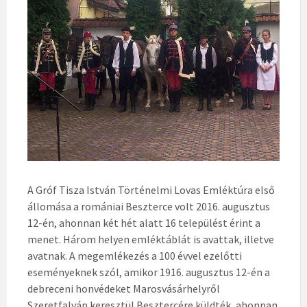
A Gróf Tisza István Történelmi Lovas Emléktúra első
állomása a romániai Beszterce volt 2016. augusztus
12-én, ahonnan két hét alatt 16 települést érint a
menet. Három helyen emléktáblát is avattak, illetve
avatnak. A megemlékezés a 100 évvel ezelőtti
eseményeknek szól, amikor 1916. augusztus 12-én a
debreceni honvédeket Marosvásárhelyről
Szeretfalván keresztül Besztercére küldték, ahonnan