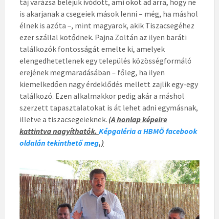
táj varázsa beléjük ivódott, ami okot ad arra, hogy ne
is akarjanak a csegeiek mások lenni – még, ha máshol
élnek is azóta –, mint magyarok, akik Tiszacsegéhez
ezer szállal kötődnek. Pajna Zoltán az ilyen baráti
találkozók fontosságát emelte ki, amelyek
elengedhetetlenek egy település közösségformáló
erejének megmaradásában – főleg, ha ilyen
kiemelkedően nagy érdeklődés mellett zajlik egy-egy
találkozó. Ezen alkalmakkor pedig akár a máshol
szerzett tapasztalatokat is át lehet adni egymásnak,
illetve a tiszacsegeieknek.
(A honlap képeire
kattintva nagyíthatók.
Képgaléria a HBMÖ facebook
oldalán tekinthető meg
.)