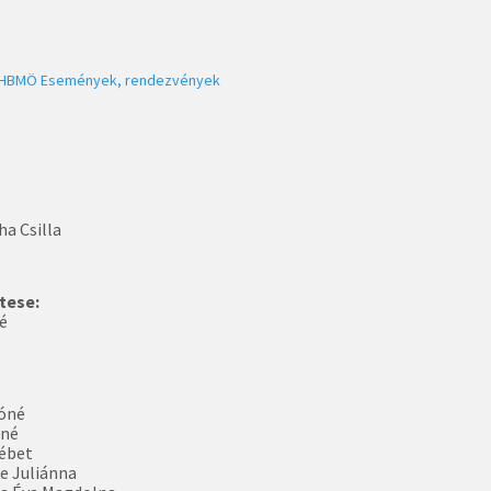
HBMÖ
Események, rendezvények
ha Csilla
tese:
é
lóné
tné
ébet
e Juliánna