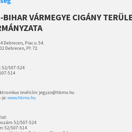
őség
-BIHAR VÁRMEGYE CIGÁNY TERÜLE
RMÁNYZATA
4 Debrecen, Piac u. 54.
2 Debrecen, Pf. 72.
: 52/507-524
507-514
ktronikus levélcím: jegyzo@hbmo.hu
-je:
www.hbmo.hu
lat:
nszám: 52/507-524
m: 52/507-514