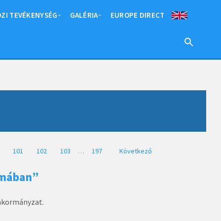
ZI TEVÉKENYSÉG
GALÉRIA
EUROPE DIRECT
101
102
103
…
197
Következő
omában”
önkormányzat.