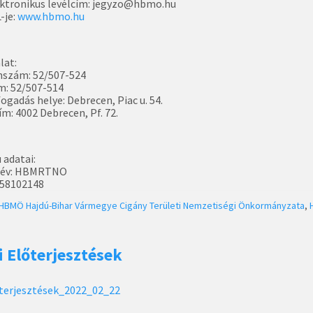
ktronikus levélcím: jegyzo@hbmo.hu
-je:
www.hbmo.hu
lat:
nszám: 52/507-524
m: 52/507-514
ogadás helye: Debrecen, Piac u. 54.
m: 4002 Debrecen, Pf. 72.
 adatai:
név: HBMRTNO
558102148
HBMÖ
Hajdú-Bihar Vármegye Cigány Területi Nemzetiségi Önkormányzata
,
i Előterjesztések
terjesztések_2022_02_22