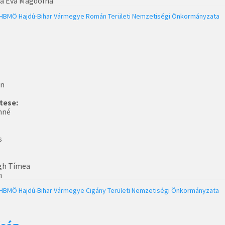
za Éva Magdolna
HBMÖ
Hajdú-Bihar Vármegye Román Területi Nemzetiségi Önkormányzata
án
tese:
nné
s
gh Tímea
n
HBMÖ
Hajdú-Bihar Vármegye Cigány Területi Nemzetiségi Önkormányzata