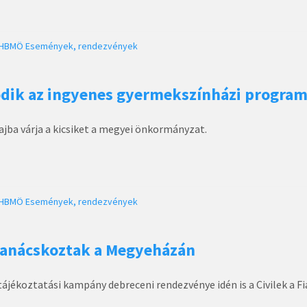
HBMÖ
Események, rendezvények
ódik az ingyenes gyermekszínházi progra
ajba várja a kicsiket a megyei önkormányzat.
HBMÖ
Események, rendezvények
 tanácskoztak a Megyeházán
tájékoztatási kampány debreceni rendezvénye idén is a Civilek a F