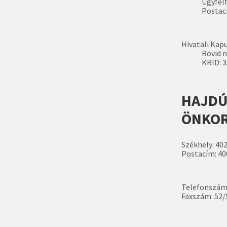
Ügyfélf
Postací
Hivatali Kapu
Rövid 
KRID: 
HAJDÚ
ÖNKO
Székhely: 402
Postacím: 400
Telefonszám
Faxszám: 52/