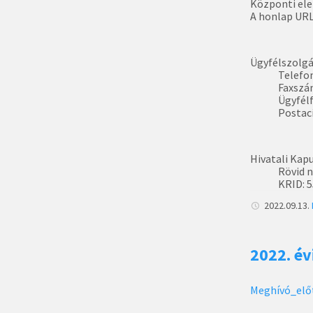
Központi ele
A honlap URL
Ügyfélszolgá
Telefo
Faxszá
Ügyfélf
Postací
Hivatali Kapu
Rövid 
KRID: 
2022.09.13.
2022. év
Meghívó_elő