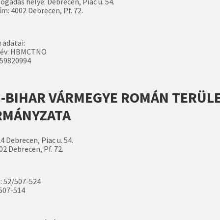
ogadás helye: Debrecen, Piac u. 54.
m: 4002 Debrecen, Pf. 72.
 adatai:
név: HBMCTNO
359820994
-BIHAR VÁRMEGYE ROMÁN TERÜLE
RMÁNYZATA
4 Debrecen, Piac u. 54.
2 Debrecen, Pf. 72.
: 52/507-524
507-514