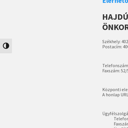
Elérhet
HAJDÚ
ÖNKO
Székhely: 402
Postacím: 400
Nagy kontraszt váltása
Telefonszám
Faxszám: 52/
Központi ele
A honlap URL
Ügyfélszolgá
Telefo
Faxszá