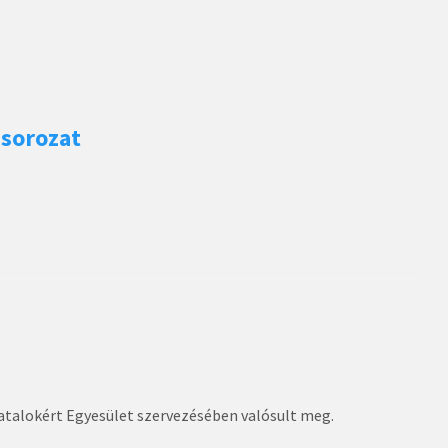
msorozat
iatalokért Egyesület szervezésében valósult meg.