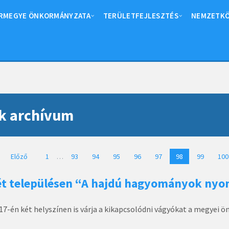
RMEGYE ÖNKORMÁNYZATA
TERÜLETFEJLESZTÉS
NEMZETKÖ
k archívum
sek
Előző
1
…
93
94
95
96
97
98
99
100
ét településen “A hajdú hagyományok ny
7-én két helyszínen is várja a kikapcsolódni vágyókat a megyei 