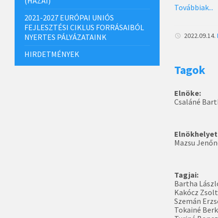
(HAZAI)
Továbbiak...
2021-2027 EURÓPAI UNIÓS
FEJLESZTÉSI CIKLUS FORRÁSAIBÓL
2022.09.14.
NYERTES PÁLYÁZATAINK
HIRDETMÉNYEK
Tagok
Elnöke:
Csaláné Bart
Elnökhelyet
Mazsu Jenőn
Tagjai:
Bartha Lász
Kakócz Zsol
Szemán Erzs
Tokainé Berk