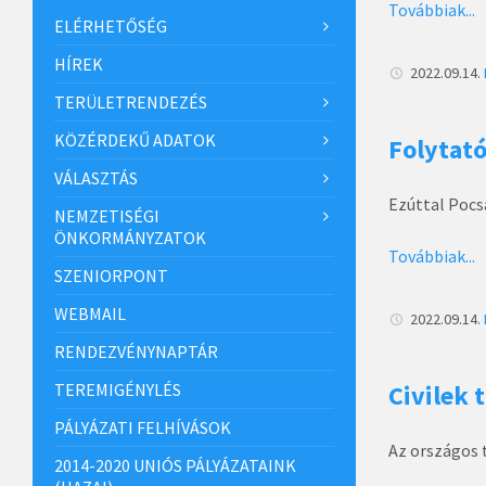
Továbbiak...
ELÉRHETŐSÉG
HÍREK
2022.09.14.
TERÜLETRENDEZÉS
KÖZÉRDEKŰ ADATOK
Folytat
VÁLASZTÁS
Ezúttal Pocs
NEMZETISÉGI
ÖNKORMÁNYZATOK
Továbbiak...
SZENIORPONT
WEBMAIL
2022.09.14.
RENDEZVÉNYNAPTÁR
TEREMIGÉNYLÉS
Civilek
PÁLYÁZATI FELHÍVÁSOK
Az országos 
2014-2020 UNIÓS PÁLYÁZATAINK