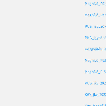
Meghívó_Pál
Meghívó_Pén
PÜB_jegyzők
PKB_jgyzőkö
Közgyűlés_j
Meghívó_PÜ
Meghívó_Elő
PÜB_jkv_2022
KGY_jkv_2022
Kgy_Meghívó