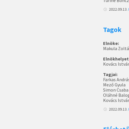
Turiné Bonc
2022.09.13.
Tagok
Elnöke:
Makula Zolt
Elnökhelyet
Kovács Istvá
Tagjai:
Farkas Andrá
Mező Gyula
Simon Csaba
Oláhné Balo
Kovács Istvá
2022.09.13.