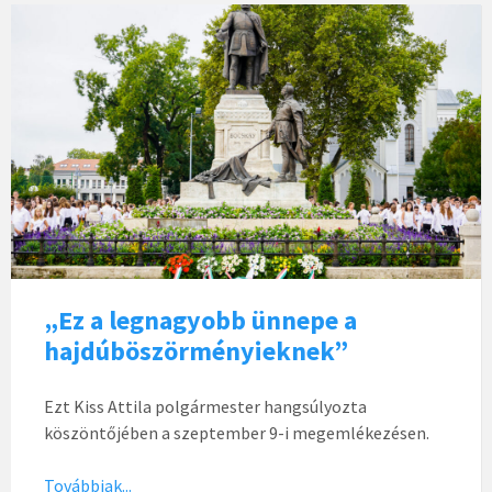
„Ez a legnagyobb ünnepe a
hajdúböszörményieknek”
Ezt Kiss Attila polgármester hangsúlyozta
köszöntőjében a szeptember 9-i megemlékezésen.
Továbbiak...