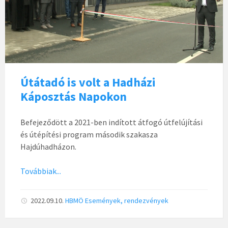
Útátadó is volt a Hadházi
Káposztás Napokon
Befejeződött a 2021-ben indított átfogó útfelújítási
és útépítési program második szakasza
Hajdúhadházon.
Továbbiak...
2022.09.10.
HBMÖ
Események, rendezvények