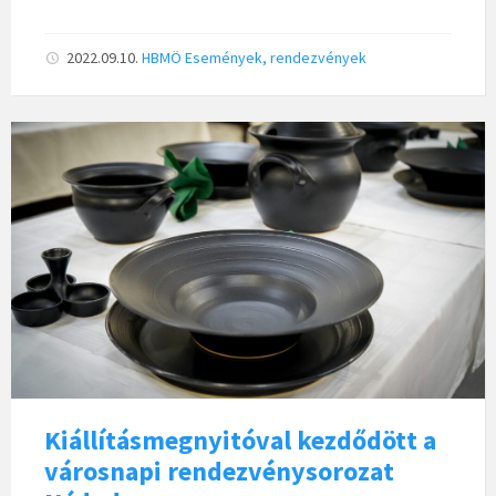
2022.09.10.
HBMÖ
Események, rendezvények
Kiállításmegnyitóval kezdődött a
városnapi rendezvénysorozat