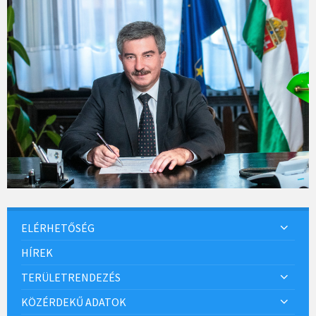
ELÉRHETŐSÉG
HÍREK
TERÜLETRENDEZÉS
KÖZÉRDEKŰ ADATOK