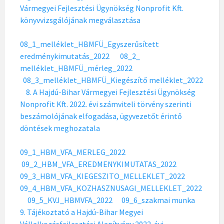
Vármegyei Fejlesztési Ügynökség Nonprofit Kft.
könyvvizsgálójának megválasztása
08_1_melléklet_HBMFÜ_Egyszerűsített
eredménykimutatás_2022
08_2_
melléklet_HBMFÜ_mérleg_2022
08_3_melléklet_HBMFÜ_Kiegészítő melléklet_2022
8. A Hajdú-Bihar Vármegyei Fejlesztési Ügynökség
Nonprofit Kft. 2022. évi számviteli törvény szerinti
beszámolójának elfogadása, ügyvezetőt érintő
döntések meghozatala
09_1_HBM_VFA_MERLEG_2022
09_2_HBM_VFA_EREDMENYKIMUTATAS_2022
09_3_HBM_VFA_KIEGESZITO_MELLEKLET_2022
09_4_HBM_VFA_KOZHASZNUSAGI_MELLEKLET_2022
09_5_KVJ_HBMVFA_2022
09_6_szakmai munka
9. Tájékoztató a Hajdú-Bihar Megyei