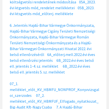
költségvetési rendeletének módosítása
05A_2023.
évi ktgvetés mód_rendelet mellékletei
05B_2023.
évi ktsgvetés mód_előterj. melléklete
6. Jelentés Hajdú-Bihar Vármegye Önkormányzata,
Hajdú-Bihar Vármegye Cigány Területi Nemzetiségi
Önkormányzata, Hajdú-Bihar Vármegye Román
Területi Nemzetiségi Önkormányzata és a Hajdú-
Bihar Vármegyei Önkormányzati Hivatal 2022. évi
belső ellenőrzéséről
6A_előterj.mell.2022.évi éves
belső ellenőrzési jelentés
6B_2022.évi éves belső
ell. jelentés 1-4. sz. melléklet
6B_2022.évi éves
belső ell. jelentés 5. sz. melléklet
07_1.
melléklet_előt_KV_HBMFU_NONPROF_Konyvvizsgal
oi_szerzodes
07_2.
melléklet_előt_KV_HBMFUF_Elfogado_nyilatkozat_
Big-Audit Kft-Nagy Csaba
7. A Hajdú-Bihar