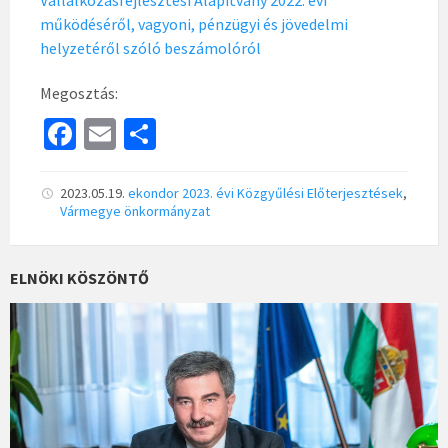
Vállalkozásfejlesztési Alapítvány 2022. évi
működéséről, vagyoni, pénzügyi és jövedelmi
helyzetéről szóló beszámolóról
Megosztás:
Fa
E
S
ce
m
h
b
ai
ar
2023.05.19.
ekondor
2023. évi Közgyűlési Előterjesztések
,
Vármegye önkormányzat
o
l
e
o
ELNÖKI KÖSZÖNTŐ
k