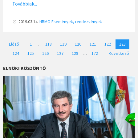
Továbbiak...
2019.03.14.
HBMÖ
Események, rendezvények
Bejegyzések
Előző
1
…
118
119
120
121
122
123
lapozása
124
125
126
127
128
…
172
Következő
ELNÖKI KÖSZÖNTŐ