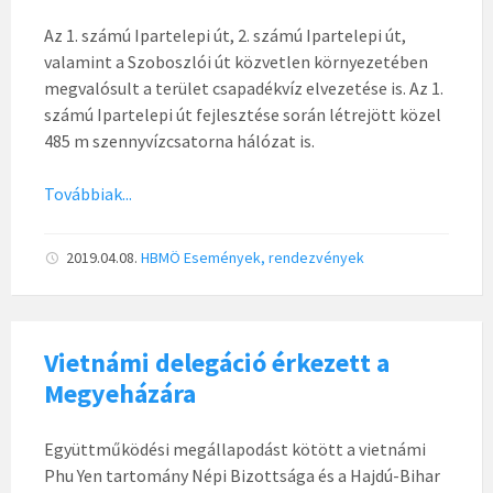
Az 1. számú Ipartelepi út, 2. számú Ipartelepi út,
valamint a Szoboszlói út közvetlen környezetében
megvalósult a terület csapadékvíz elvezetése is. Az 1.
számú Ipartelepi út fejlesztése során létrejött közel
485 m szennyvízcsatorna hálózat is.
Továbbiak...
2019.04.08.
HBMÖ
Események, rendezvények
Vietnámi delegáció érkezett a
Megyeházára
Együttműködési megállapodást kötött a vietnámi
Phu Yen tartomány Népi Bizottsága és a Hajdú-Bihar