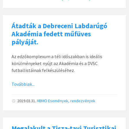
Átadták a Debreceni Labdarúgó
Akadémia fedett műfüves
pályáját.
Az edzőkomplexum a téli időszakban is ideális
körülményeket nyújt az Akadémia és a DVSC
futballistáinak felkészüléséhez.
Továbbiak...
2019.03.31.
HBMÖ
Események, rendezvények
Megalakult a Tisza-tavi Turisztikai