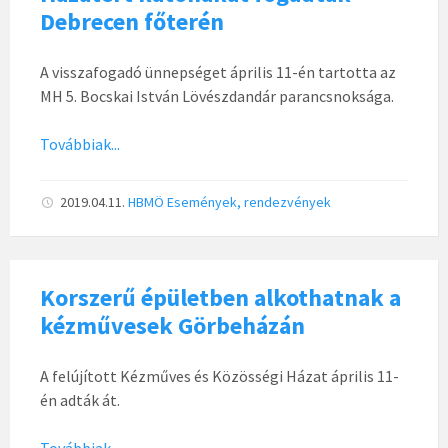
Debrecen főterén
A visszafogadó ünnepséget április 11-én tartotta az
MH 5. Bocskai István Lövészdandár parancsnoksága.
Továbbiak...
2019.04.11.
HBMÖ
Események, rendezvények
Korszerű épületben alkothatnak a
kézművesek Görbeházán
A felújított Kézműves és Közösségi Házat április 11-
én adták át.