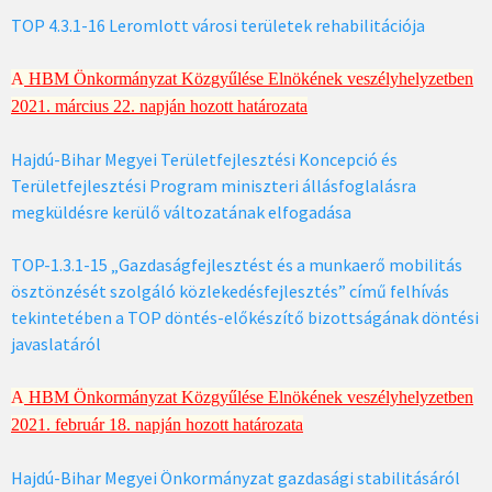
TOP 4.3.1-16 Leromlott városi területek rehabilitációja
A
HBM Önkormányzat Közgyűlése Elnökének veszélyhelyzetben
2021. március 22. napján hozott határozata
Hajdú-Bihar Megyei Területfejlesztési Koncepció és
Területfejlesztési Program miniszteri állásfoglalásra
megküldésre kerülő változatának elfogadása
TOP-1.3.1-15 „Gazdaságfejlesztést és a munkaerő mobilitás
ösztönzését szolgáló közlekedésfejlesztés” című felhívás
tekintetében a TOP döntés-előkészítő bizottságának döntési
javaslatáról
A
HBM Önkormányzat Közgyűlése Elnökének veszélyhelyzetben
2021. február 18. napján hozott határozata
Hajdú-Bihar Megyei Önkormányzat gazdasági stabilitásáról