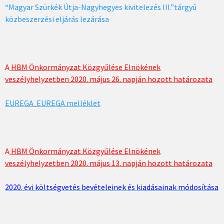
“Magyar Szürkék Útja-Nagyhegyes kivitelezés III.”tárgyú
közbeszerzési eljárás lezárása
A
HBM Önkormányzat Közgyűlése Elnökének
veszélyhelyzetben 2020. május 26. napján hozott határozata
EUREGA
EUREGA melléklet
A
HBM Önkormányzat Közgyűlése Elnökének
veszélyhelyzetben 2020. május 13. napján hozott határozata
2020. évi költségvetés bevételeinek és kiadásainak módosítása