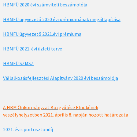
HBMFÜ 2020 évi számviteli beszámolója
HBMFÜ ügyvezető 2020 évi prémiumának megállapítása
HBMFÜ ügyvezető 2021.évi prémiuma
HBMFÜ 2021. évi üzleti terve
HBMFÜ SZMSZ
Vállalkozásfejlesztési Alapítvány 2020 évi beszámolója
A HBM Önkormányzat Közgyűlése Elnökének
veszélyhelyzetben 2021. április 8. napján hozott határozata
2021. évi sportösztöndíj