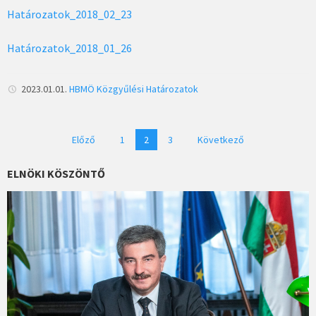
Határozatok_2018_02_23
Határozatok_2018_01_26
2023.01.01.
HBMÖ
Közgyűlési Határozatok
Bejegyzések
Előző
1
2
3
Következő
lapozása
ELNÖKI KÖSZÖNTŐ